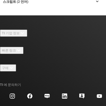
TI 기업 정보
TI 기업 정보 개요
빠른 링크
채용
연락처
뉴스룸
구매
TI E2E™ 설계 지원 포럼
우리의 이야기 | 칩을 만드는 사람들
TI API 제품군
대체품 검색
TI 에 문의하기
이벤트
myTI 회사 계정
고객 지원 센터
투자 관계
배송, 결제 및 세금
패키징