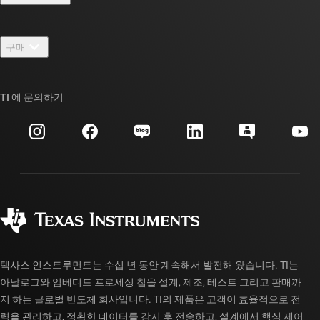
채용
연락처
뉴스룸
구매
TI E2E™ 설계 지원 포럼
우리의 이야기 | 칩을 만드는 사람들
TI API 제품군
대체품 검색
TI 에 문의하기
이벤트
myTI 회사 계정
고객 지원 센터
투자 관계
배송, 결제 및 세금
패키징
제조
주문 FAQ
품질 및 안정성
사회 공헌
공인 유통업체
myTI 계정 FAQ
텍사스 인스트루먼트는 수십 년 동안 계속해서 발전해 왔습니다. TI는
아날로그와 임베디드 프로세싱 칩을 설계, 제조, 테스트 그리고 판매까
지 하는 글로벌 반도체 회사입니다. TI의 제품은 고객이 효율적으로 전
력을 관리하고, 정확한 데이터를 감지 후 전송하고, 설계에서 핵심 제어