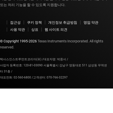
또는 처리 기능을 할 수 있도록 지원합니다.
접근성
쿠키 정책
개인정보 취급방침
영업 약관
사용 약관
상표
웹 사이트 의견
© Copyright 1995-
2026
Texas Instruments Incorporated. All rights
reserved.
텍사스인스트루먼트코리아(유) /
대표자명: 박중서 /
사업자 등록번호: 120-81-03090 서울특별시 강남구 영동대로 511 삼성동 무역센
타 31층 /
대표전화: 02-560-6800 /
고객센터: 070-766-32297