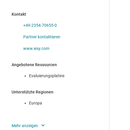
AM623
—
Internet der Dinge (IoT) und Gateway-SoC mit Objekt-
Kontakt
und Gestenerkennung auf Basis von Arm® Cortex®-
+49-2354-70655-0
AM625
—
SoC für Mensch-Maschine-Interaktion mit Arm®
Cortex®-A53-basierter Edge-KI und Full-HD-Dual-Display
Partner kontaktieren
www.iesy.com
Angebotene Ressourcen
Evaluierungsplatine
Unterstützte Regionen
Europa
Unternehmenssitz