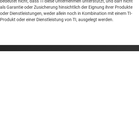
bedeutet nicht, dass TI diese Unternehmen unterstützt, und darf nicht
als Garantie oder Zusicherung hinsichtlich der Eignung ihrer Produkte
oder Dienstleistungen, weder allein noch in Kombination mit einem TI-
Produkt oder einer Dienstleistung von TI, ausgelegt werden.
Über TI
Über TI – Überblick
Quick-Links
Stellenangebote
Kontakt
Newsroom
Kaufen
TI E2E™-Design-Support-Foren
Unsere Geschichten | Hinter dem Chip
API-Suiten von TI
Querverweis-Suche
Mit uns in Verbindung treten
Veranstaltungen