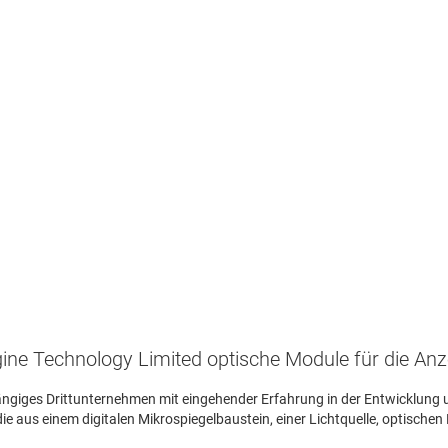
7
i
L
N
S
C
ine Technology Limited optische Module für die An
ängiges Drittunternehmen mit eingehender Erfahrung in der Entwicklung 
 aus einem digitalen Mikrospiegelbaustein, einer Lichtquelle, optischen