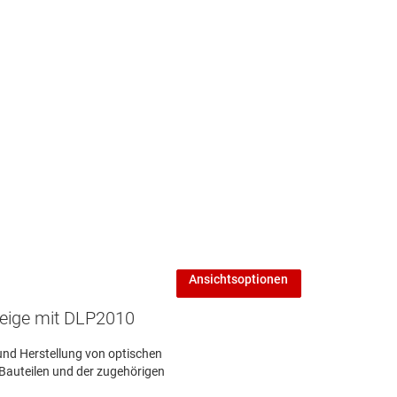
a, unit 1, building c, Tongfang
nformation port, no. 11,
angshan road
anshan district
henzen City, Guangdong, 518057
hina
Ansichtsoptionen
zeige mit DLP2010
und Herstellung von optischen
 Bauteilen und der zugehörigen