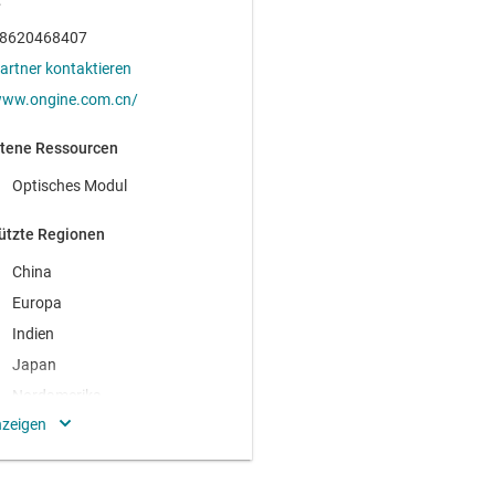
t
8620468407
artner kontaktieren
ww.ongine.com.cn/
tene Ressourcen
Optisches Modul
ützte Regionen
China
Europa
Indien
Japan
Nordamerika
Rest Asiens
ehmenssitz