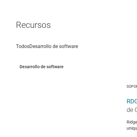
Recursos
SOPO
RDG
de 
Ridge
uniqu