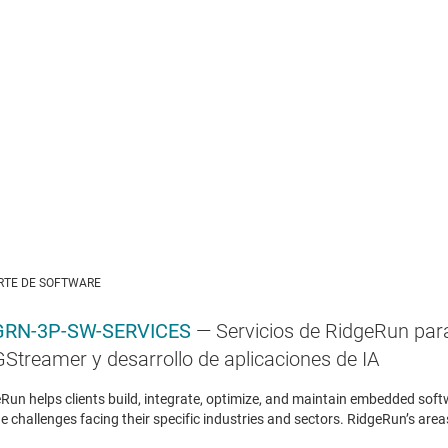
RTE DE SOFTWARE
RN-3P-SW-SERVICES
— Servicios de RidgeRun pa
GStreamer y desarrollo de aplicaciones de IA
Run helps clients build, integrate, optimize, and maintain embedded softw
e challenges facing their specific industries and sectors. RidgeRun’s areas