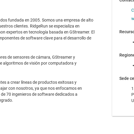
Contac
C
w
rados fundada en 2005. Somos una empresa de alto
estros clientes. RidgeRun se especializa en
Recurso
 son expertos en tecnología basada en GStreamer. El
omponentes de software clave para el desarrollo de
Region
ores de sensores de cámara, GStreamer y
de algoritmos de visión por computadora y
Sede ce
es a crear líneas de productos exitosas y
bajar con nosotros, ya que nos enfocamos en
1
de 70 ingenieros de software dedicados a
P
egrado.
U