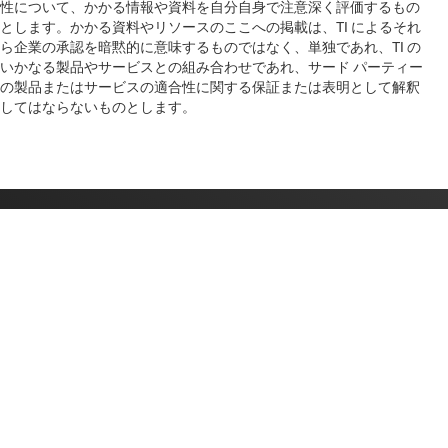
性について、かかる情報や資料を自分自身で注意深く評価するもの
とします。かかる資料やリソースのここへの掲載は、TI によるそれ
ら企業の承認を暗黙的に意味するものではなく、単独であれ、TI の
いかなる製品やサービスとの組み合わせであれ、サード パーティー
の製品またはサービスの適合性に関する保証または表明として解釈
してはならないものとします。
TI について
TI の概要
クイック・リンク
採用情報
お問い合わせ
ニュース
購入
TI E2E™ 設計サポート・フォーラム
ストーリー | チップ開発の舞台裏