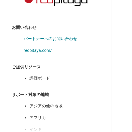
ADC3663
—
デュアルチャネル、16 ビット、65MSPS、低ノイ
お問い合わせ
ズ、超低消費電力、低レイテンシの ADC
パートナーへのお問い合わせ
ADC3664
—
SLVDS インターフェイス搭載、デュアルチャネル、
14 ビット、125MSPS、高 SNR、低消費電力 ADC
redpitaya.com/
ご提供リソース
評価ボード
DAC2904
—
デュアルチャネル、14 ビット、125MSPS、D/A コ
ンバータ (DAC)
サポート対象の地域
アジアの他の地域
アフリカ
インド