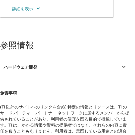
ヨーロッパ
中国
北米
参照情報
南アメリカ
日本
本社
Velika pot 21
免責事項
Solkan, 5250
Slovenia
(TI 以外のサイトへのリンクを含め) 特定の情報とリソースは、TI の
サード パーティー パートナー ネットワークに属するメンバーから提
供されていることがあり、利用者の便宜を図る目的で掲載していま
す。TI は、かかる情報や資料の提供者ではなく、それらの内容に責
任を負うこともありません。利用者は、意図している用途との適合