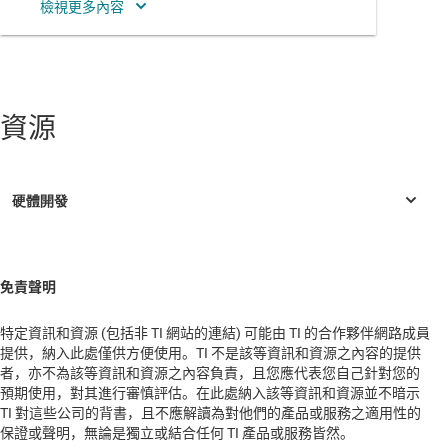
北美
南美洲
印度
資源
大洋洲
日本
歐洲
非洲
免責聲明
總部
特定資訊和資源 (包括非 TI 網站的連結) 可能由 TI 的合作夥伴網路成員
3rd floor, A2 Building, Keyan Road, No 3
提供，納入此處僅供方便使用。TI 不是該等資訊和資源之內容的提供
Huangpu District Guangzhou
者，亦不為該等資訊和資源之內容負責，且您應代表您自己針對您的
Guangzhou
預期使用，對其進行審慎評估。在此處納入該等資訊和資源並不暗示
TI 對這些公司的背書，且不應解讀為對他們的產品或服務之適用性的
China
保證或聲明，無論是獨立或結合任何 TI 產品或服務皆然。