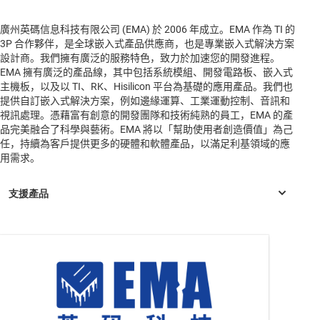
廣州英碼信息科技有限公司 (EMA) 於 2006 年成立。EMA 作為 TI 的
3P 合作夥伴，是全球嵌入式產品供應商，也是專業嵌入式解決方案
設計商。我們擁有廣泛的服務特色，致力於加速您的開發進程。
EMA 擁有廣泛的產品線，其中包括系統模組、開發電路板、嵌入式
主機板，以及以 TI、RK、Hisilicon 平台為基礎的應用產品。我們也
提供自訂嵌入式解決方案，例如邊緣運算、工業運動控制、音訊和
視訊處理。憑藉富有創意的開發團隊和技術純熟的員工，EMA 的產
品完美融合了科學與藝術。EMA 將以「幫助使用者創造價值」為己
任，持續為客戶提供更多的硬體和軟體產品，以滿足利基領域的應
用需求。
AM623
—
具有 Arm® Cortex®-A53 型物體與手勢辨識功能的物聯
網 (IoT) 與閘道 SoC
AM625
—
配備 Arm® Cortex®-A53 型邊緣 AI 與 Full-HD 雙顯示器
的人機互動 SoC