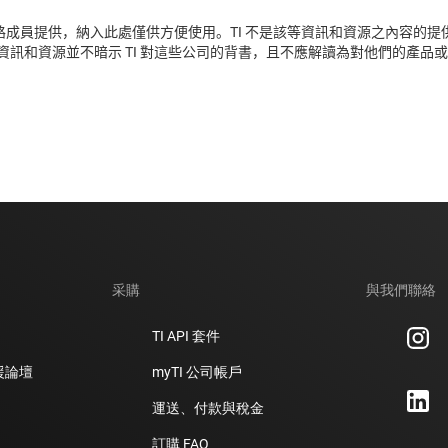
合作夥伴網路成員提供，納入此處僅供方便使用。TI 不是該等資訊和資源之內
訊和資源並不暗示 TI 對這些公司的背書，且不應解讀為對他們的產品或
采購
與我們聯絡
TI API 套件
支援論壇
myTI 公司帳戶
運送、付款與稅金
訂購 FAQ