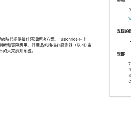
聯絡
(
w
支援的
連線時代提供最佳感知解決方案。Fusionride 在上
新和實際應用。其產品包括核心感測器（以 4D 雷
本的未來感知系統。
總部
7
R
S
C