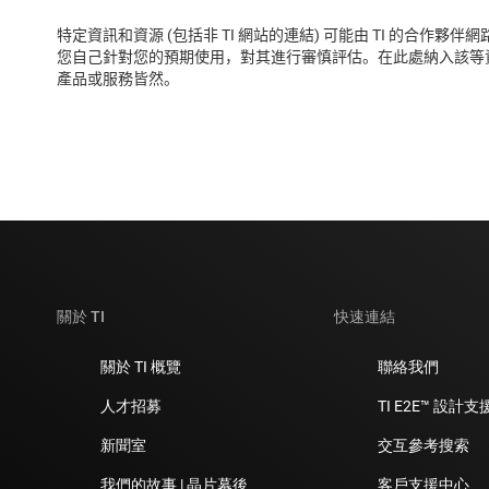
特定資訊和資源 (包括非 TI 網站的連結) 可能由 TI 的
您自己針對您的預期使用，對其進行審慎評估。在此處納入該等資
產品或服務皆然。
關於 TI
快速連結
關於 TI 概覽
聯絡我們
人才招募
TI E2E™ 設計
新聞室
交互參考搜索
我們的故事 | 晶片幕後
客戶支援中心