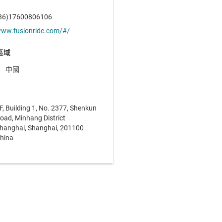
86)17600806106
ww.fusionride.com/#/
區域
中國
F, Building 1, No. 2377, Shenkun
oad, Minhang District
hanghai, Shanghai, 201100
hina