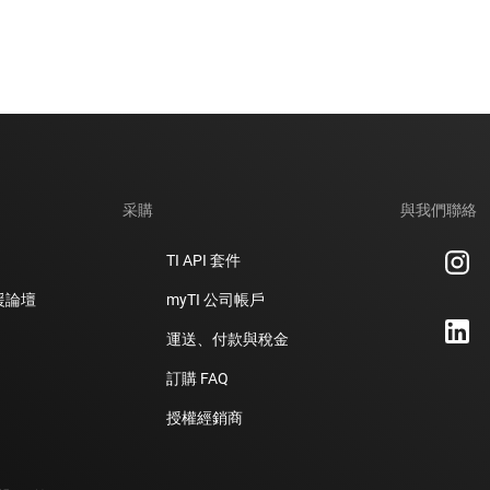
采購
與我們聯絡
TI API 套件
支援論壇
myTI 公司帳戶
運送、付款與稅金
訂購 FAQ
授權經銷商