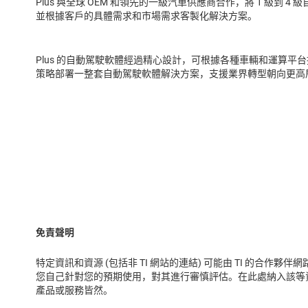
Plus 與全球 OEM 和領先的一級汽車供應商合作，將 1 級到
並根據客戶的具體需求和市場需求客製化解決方案。
Plus 的自動駕駛軟體經過精心設計，可根據各種車輛和運算
策略部署一整套自動駕駛軟體解決方案，支援業界轉型朝向更高
免責聲明
特定資訊和資源 (包括非 TI 網站的連結) 可能由 TI 的
您自己針對您的預期使用，對其進行審慎評估。在此處納入該等資
產品或服務皆然。