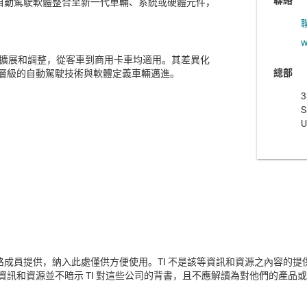
聯絡
 4 級自動駕駛軟體整合至新一代車輛、系統或硬體元件，
w
平台擴展和調整，從客車到商用卡車均適用。其差異化
總部
層級的自動駕駛技術與軟體定義車輛邁進。
3
S
U
合作夥伴網路成員提供，納入此處僅供方便使用。TI 不是該等資訊和資源之內
訊和資源並不暗示 TI 對這些公司的背書，且不應解讀為對他們的產品或