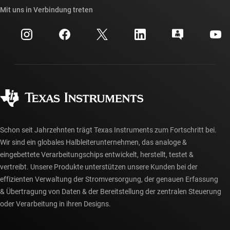
Querverweis-Suche
Mit uns in Verbindung treten
Veranstaltungen
myTI-Firmenkonto
Kundensupportzentrum
Investorenbeziehungen
Versand, Zahlung und Steuern
Gehäuse
Fertigung
Häufig gestellte Fragen zu Bestellungen
Qualität & Zuverlässigkeit
Gesellschaftliches Engagement
Autorisierte Händler
myTI-Konto FAQs
Schon seit Jahrzehnten trägt Texas Instruments zum Fortschritt bei.
Wir sind ein globales Halbleiterunternehmen, das analoge &
eingebettete Verarbeitungschips entwickelt, herstellt, testet &
vertreibt. Unsere Produkte unterstützen unsere Kunden bei der
effizienten Verwaltung der Stromversorgung, der genauen Erfassung
& Übertragung von Daten & der Bereitstellung der zentralen Steuerung
oder Verarbeitung in ihren Designs.