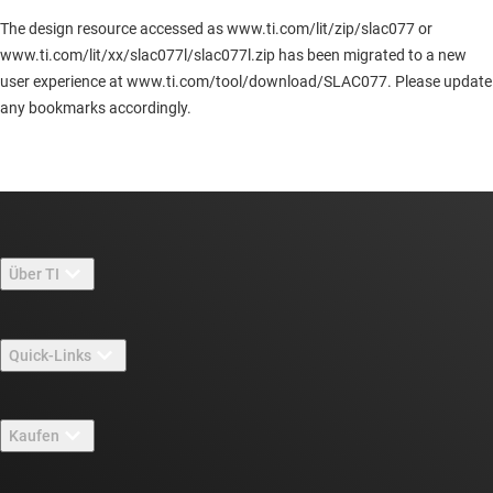
The design resource accessed as www.ti.com/lit/zip/slac077 or
www.ti.com/lit/xx/slac077l/slac077l.zip has been migrated to a new
user experience at www.ti.com/tool/download/SLAC077. Please update
any bookmarks accordingly.
Über TI
Über TI – Überblick
Quick-Links
Stellenangebote
Kontakt
Newsroom
Kaufen
TI E2E™-Design-Support-Foren
Unsere Geschichten | Hinter dem Chip
API-Suiten von TI