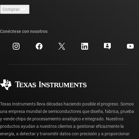
Contáctenos
Sala de redacción
Comprar
Foros de soporte de diseño de TI E2E™
Nuestras historias | Detrás del chip
Suites de API de TI
Búsqueda de referencias cruzadas
Conéctese con nosotros
Eventos
Cuentas de empresa myTI
Centro de atención al cliente
Relaciones con los inversionistas
Envío, pago e impuestos
Empaque
Fabricación
Preguntas frecuentes sobre pedidos
Calidad y confiabilidad
Ciudadanía corporativa
Distribuidores autorizados
Preguntas frecuentes sobre la cuenta myTI
Texas Instruments lleva décadas haciendo posible el progreso. Somos
una empresa mundial de semiconductores que diseña, fabrica, prueba
y vende chips de procesamiento analógico e integrado. Nuestros
productos ayudan a nuestros clientes a gestionar eficazmente la
energía, a detectar y transmitir datos con precisión y a proporcionar