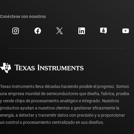
Foros de soporte de diseño de TI E2E™
Nuestras historias | Detrás del chip
Suites de API de TI
Búsqueda de referencias cruzadas
Conéctese con nosotros
Eventos
Cuentas de empresa myTI
Centro de atención al cliente
Relaciones con los inversionistas
Envío, pago e impuestos
Empaque
Fabricación
Preguntas frecuentes sobre pedidos
Calidad y confiabilidad
Ciudadanía corporativa
Distribuidores autorizados
Preguntas frecuentes sobre la cuenta myTI
Texas Instruments lleva décadas haciendo posible el progreso. Somos
una empresa mundial de semiconductores que diseña, fabrica, prueba
y vende chips de procesamiento analógico e integrado. Nuestros
productos ayudan a nuestros clientes a gestionar eficazmente la
energía, a detectar y transmitir datos con precisión y a proporcionar
un control o procesamiento centralizado en sus diseños.