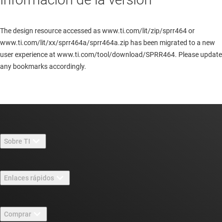
The design resource accessed as www.ti.com/lit/zip/sprr464 or
www.ti.com/lit/xx/sprr464a/sprr464a.zip has been migrated to a new
user experience at www.ti.com/tool/download/SPRR464. Please update
any bookmarks accordingly.
Sobre TI
Información general sobre Acerca de TI
Enlaces rápidos
Carreras laborales
Contáctenos
Sala de redacción
Comprar