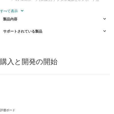
載
分周比 2、4、8 のクロック分周器搭載、16.384MHz
のオンボード水晶発振器
オシロスコープ、高速フーリエ変換 (FFT)、ヒストグ
ラムの表示に適した内蔵分析ツール
USB パワーに対応し、ユニポーラ (単極性) の場合は外
部電源が不要
購入と開発の開始
ADS1285
—
地震とジオスペース探査に適した 32 ビット、高分解
能、2 チャネルのデルタ シグマ ADC
ADS1288
—
地震とジオスペース探査に適した低消費電力、32 ビッ
ト、2 チャネルのデルタ シグマ ADC
評価ボード