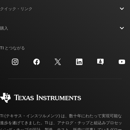
TI の概要
クイック・リンク
採用情報
お問い合わせ
ニュース
購入
TI E2E™ 設計サポート・フォーラム
ストーリー | チップ開発の舞台裏
TI API スイート
クロスリファレンス検索
TI とつながる
イベント
myTI 法人アカウント
カスタマー・サポート・センター
投資家向け情報
配送、お支払い、および税金
パッケージ
製造
ご注文に関する FAQ
品質と信頼性
コーポレート・シティズンシップ
販売特約店
myTI アカウントの FAQ
TI (テキサス・インスツルメンツ) は、数十年にわたって実現可能な
進歩を遂げてきました。TI は、アナログ・チップと組込みプロセッ
シング・チップの設計、製造、テスト、販売に従事しているグロー