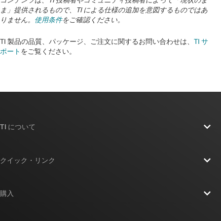
ま」提供されるもので、TI による仕様の追加を意図するものではあ
りません。
使用条件
をご確認ください。
TI 製品の品質、パッケージ、ご注文に関するお問い合わせは、
TI サ
ポート
をご覧ください。
TI について
TI の概要
クイック・リンク
採用情報
お問い合わせ
ニュース
購入
TI E2E™ 設計サポート・フォーラム
ストーリー | チップ開発の舞台裏
TI API スイート