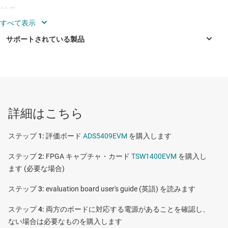
特長
トランス結合型アナログ入力パス
DDR LVDS パラレル出力
トランス結合型クロック入力パス
ADS5409
—
デュアルチャネル、12 ビット、900-MSPS、A/D コン
TSW1400 または TSW1405 の各キャプチャ・カードと
バータ (ADC)
互換
詳細はこちら
SPI アクセス向けの USB 制御
評価ボード
ADS5409EVM
を購入します
FPGA キャプチャ・カード
TSW1400EVM
を購入し
ます (必要な場合)
evaluation board user's guide (英語) を読みます
両方のボードに対応する電源があることを確認し、
ない場合は必要なものを購入します