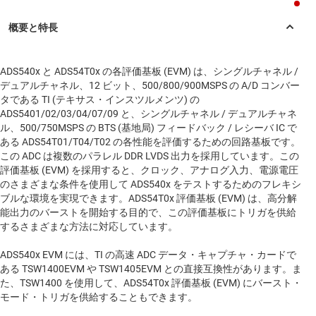
ADS540x と ADS54T0x の各評価基板 (EVM) は、シングルチャネル /
デュアルチャネル、12 ビット、500/800/900MSPS の A/D コンバー
タである TI (テキサス・インスツルメンツ) の
ADS5401/02/03/04/07/09 と、シングルチャネル / デュアルチャネ
ル、500/750MSPS の BTS (基地局) フィードバック / レシーバ IC で
ある ADS54T01/T04/T02 の各性能を評価するための回路基板です。
この ADC は複数のパラレル DDR LVDS 出力を採用しています。この
評価基板 (EVM) を採用すると、クロック、アナログ入力、電源電圧
のさまざまな条件を使用して ADS540x をテストするためのフレキシ
ブルな環境を実現できます。ADS54T0x 評価基板 (EVM) は、高分解
能出力のバーストを開始する目的で、この評価基板にトリガを供給
するさまざまな方法に対応しています。
ADS540x EVM には、TI の高速 ADC データ・キャプチャ・カードで
ある TSW1400EVM や TSW1405EVM との直接互換性があります。ま
た、TSW1400 を使用して、ADS54T0x 評価基板 (EVM) にバースト・
モード・トリガを供給することもできます。