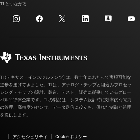
クロスリファレンス検索
TI とつながる
イベント
myTI 法人アカウント
カスタマー・サポート・センター
投資家向け情報
配送、お支払い、および税金
パッケージ
製造
ご注文に関する FAQ
品質と信頼性
コーポレート・シティズンシップ
販売特約店
myTI アカウントの FAQ
TI (テキサス・インスツルメンツ) は、数十年にわたって実現可能な
進歩を遂げてきました。TI は、アナログ・チップと組込みプロセッ
シング・チップの設計、製造、テスト、販売に従事しているグロー
バル半導体企業です。TI の製品は、システム設計時に効率的な電力
の管理、高精度のセンサ、データ送信に役立ち、優れた制御と処理
を提供します。
アクセシビリティ
Cookie ポリシー