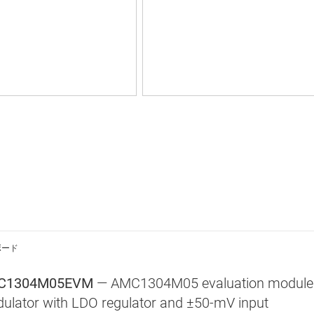
ボード
C1304M05EVM
— AMC1304M05 evaluation module fo
ulator with LDO regulator and ±50-mV input