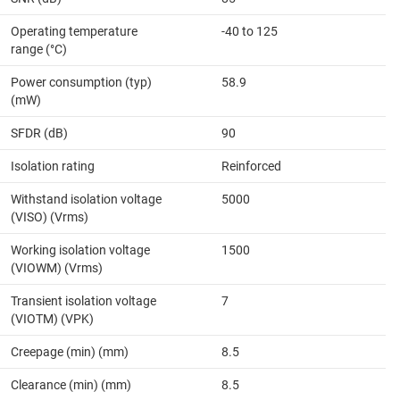
Operating temperature
-40 to 125
range (°C)
Power consumption (typ)
58.9
(mW)
SFDR (dB)
90
Isolation rating
Reinforced
Withstand isolation voltage
5000
(VISO) (Vrms)
Working isolation voltage
1500
(VIOWM) (Vrms)
Transient isolation voltage
7
(VIOTM) (VPK)
Creepage (min) (mm)
8.5
Clearance (min) (mm)
8.5