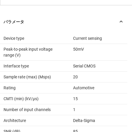
Device type
Current sensing
Peak-to-peak input voltage
50mV
range (V)
Interface type
Serial CMOS
Sample rate (max) (Msps)
20
Rating
Automotive
CMTI (min) (kV/µs)
15
Number of input channels
1
Architecture
Delta-Sigma
SNR (dB)
85