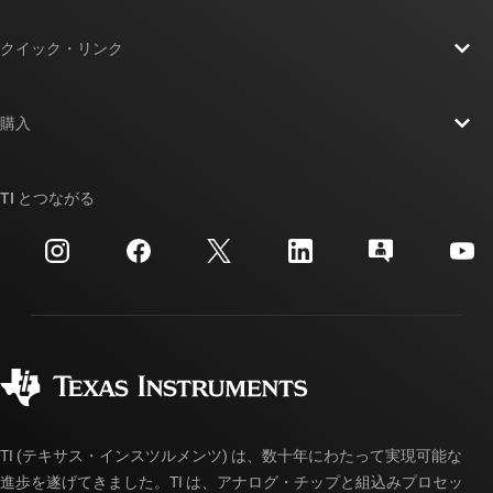
TI の概要
クイック・リンク
採用情報
お問い合わせ
ニュース
購入
TI E2E™ 設計サポート・フォーラム
ストーリー | チップ開発の舞台裏
TI API スイート
クロスリファレンス検索
TI とつながる
イベント
myTI 法人アカウント
カスタマー・サポート・センター
投資家向け情報
配送、お支払い、および税金
パッケージ
製造
ご注文に関する FAQ
品質と信頼性
コーポレート・シティズンシップ
販売特約店
myTI アカウントの FAQ
TI (テキサス・インスツルメンツ) は、数十年にわたって実現可能な
進歩を遂げてきました。TI は、アナログ・チップと組込みプロセッ