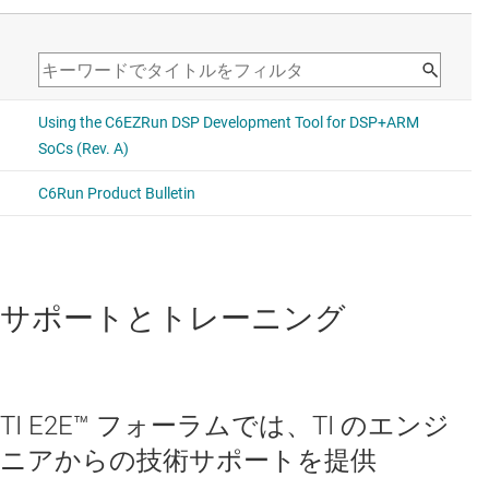
に対するリモート・プロシージャ・コールの自動的な生成
がサポートされます。この結果、アプリケーションをリビ
ルドするだけで、コードのパーティション化を迅速かつ簡
単に実施できます。
C6Run を使用してビルドしたアプリケーションは、他の
ARM/Linux アプリケーションと同じように使用できます
（個別の ARM 実行可能ファイルと DSP 実行可能ファイル
を管理する必要はありません）。
C6Run フレームワークでは、C のすべての I/O 操作
（printf、scanf、ファイル I/O）に対するプロキシを提供し
ます。このような操作は、ARM コア上で実行されるもので
サポートとトレーニング
す。すべての計算操作は DSP 上で実行される可能性があり
ますが、一方でファイル・アクセスや他の汎用処理は ARM
コア上で実行される可能性があります。
TI E2E™ フォーラムでは、TI のエンジ
ニアからの技術サポートを提供
次のものが必要です。