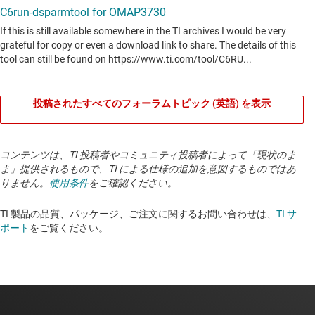
C6Run ツールは、次のコンポーネントが使用可能であることを前提
として、Linux ホスト・システム上での使用を想定されています。
投稿されたすべてのフォーラムトピック (英語) を表示
TI DSP/BIOS™ または SysBIOS Real-Time Kernel
TI XDCtools
コンテンツは、TI 投稿者やコミュニティ投稿者によって「現状のま
TI C6000 コード生成ツール
ま」提供されるもので、TI による仕様の追加を意図するものではあ
りません。
使用条件
をご確認ください。
TI DSP/BIOS Link
TI 製品の品質、パッケージ、ご注文に関するお問い合わせは、
TI サ
TI Linux Utils
ポート
をご覧ください。
TI Local Power Manager
Note: Please refer to release notes for the required version
numbers.