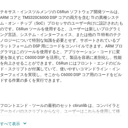
テキサス・インスツルメンツの C6Run ソフトウェア開発ツールは、
ARM コアと TMS320C6000 DSP コアの両方を含む TI の異種システ
ム・オン・チップ（SoC）プロセッサのユーザー向けに設計されたも
のです。C6Run ツールを使用すると、ユーザーは新しいプログラミ
ング言語、システム・インターフェイス、または他の TI 特有のテク
ノロジーについて特別な知識を必要とせず、サポートされているプ
ラットフォームの DSP 用にコードをコンパイルできます。ARM プロ
グラマはこのツールを使用すると、アプリケーション・コードに変
更を加えずに C6000 DSP を活用して、製品を容易に差別化し、性能
を向上させることができます。C6Run にはフロント・エンドのビル
ド・スクリプトが付属していて、使いやすいコマンドライン・イン
ターフェイスを実現し、そこから C6000 DSP コア用のコードをビル
ドする作業の多くを実行できます。
フロントエンド・ツールの最初のセット c6runlib は、コンパイラと
アーカイバのスクリプトからなり、ユーザーはこれらを使用して移
植可能な C コードをコンパイルし、ARM 側の静的ライブラリを生成
することができます。その後、このライブラリを ARM アプリケーシ