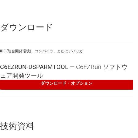
ョンとリンクでき、ライブラリに対するすべての関数呼び出しは
C6000 DSP コア上で実際に実行されます。本質的には、このツール
はライブラリ関数に対応するリモート・プロシージャ・コールのフ
レームワークを自動的に生成します。
ダウンロード
フロント・エンド・ツールの 2 番目の c6runapp は、移植可能な C で
IDE (統合開発環境)、コンパイラ、またはデバッガ
記述されたアプリケーション全体をユーザーが再コンパイルするこ
とができるので、ARM のコマンド・プロンプトからそのアプリケー
ションを実行すると、C6000 DSP コア上で動作することになりま
C6EZRUN-DSPARMTOOL
—
C6EZRun ソフトウ
す。
ェア開発ツール
ダウンロード・オプション
特長
C6Run はオープン・ソース・プロジェクトであり、標準的
な三条項 BSD ライセンスの下でライセンスされています。
このため、C6Run の改変、再配布などを自由に実施できま
す。
技術資料
c6runlib ツールを使用する場合は、サポート対象の関数型