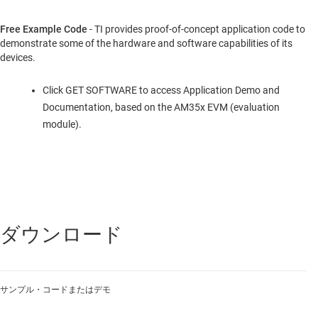
Free Example Code
- TI provides proof-of-concept application code to
demonstrate some of the hardware and software capabilities of its
devices.
Click GET SOFTWARE to access Application Demo and
Documentation, based on the AM35x EVM (evaluation
module).
ダウンロード
サンプル・コードまたはデモ