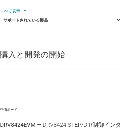
4.5V ～ 33V の動作電圧範囲
最大 4A のピーク電流
シンプルな STEP/DIR 入力インターフェイス
統合型の電流センス機能とマイクロステップ インデク
サ
購入と開発の開始
MSP430F2617
—
92KB フラッシュ、8KB SRAM、12 ビット ADC、
デュアル 12 ビット DAC、I2C/SPI/UART、HW 乗算器、DMA 搭
スマート チューン テクノロジー
載、16MHz MCU
DRV8424
—
統合型電流センシング機能および 1/256 マイクロステ
ップ機能搭載、35V、2.5A バイポーラ ステッパ ドライバ
評価ボード
DRV8425
—
統合型電流センシング機能および 1/256 マイクロステ
ップ機能搭載、35V 2A バイポーラ ステッパ モーター ドライバ
DRV8424EVM
— DRV8424 STEP/DIR制御インタ