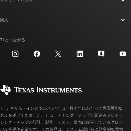
クイック・リンク
採用情報
お問い合わせ
ニュース
購入
TI E2E™ 設計サポート・フォーラム
ストーリー | チップ開発の舞台裏
TI API スイート
クロスリファレンス検索
TI とつながる
イベント
myTI 法人アカウント
カスタマー・サポート・センター
投資家向け情報
配送、お支払い、および税金
パッケージ
製造
ご注文に関する FAQ
品質と信頼性
コーポレート・シティズンシップ
販売特約店
myTI アカウントの FAQ
TI (テキサス・インスツルメンツ) は、数十年にわたって実現可能な
進歩を遂げてきました。TI は、アナログ・チップと組込みプロセッ
シング・チップの設計、製造、テスト、販売に従事しているグロー
バル半導体企業です。TI の製品は、システム設計時に効率的な電力