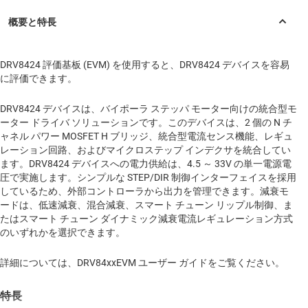
DRV8424 評価基板 (EVM) を使用すると、DRV8424 デバイスを容易
に評価できます。
DRV8424 デバイスは、バイポーラ ステッパ モーター向けの統合型モ
ーター ドライバ ソリューションです。このデバイスは、2 個の N チ
ャネル パワー MOSFET H ブリッジ、統合型電流センス機能、レギュ
レーション回路、およびマイクロステップ インデクサを統合してい
ます。DRV8424 デバイスへの電力供給は、4.5 ～ 33V の単一電源電
圧で実施します。シンプルな STEP/DIR 制御インターフェイスを採用
しているため、外部コントローラから出力を管理できます。減衰モ
ードは、低速減衰、混合減衰、スマート チューン リップル制御、ま
たはスマート チューン ダイナミック減衰電流レギュレーション方式
のいずれかを選択できます。
詳細については、DRV84xxEVM ユーザー ガイドをご覧ください。
特長