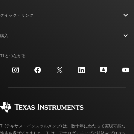
TI の概要
クイック・リンク
採用情報
お問い合わせ
ニュース
購入
TI E2E™ 設計サポート・フォーラム
ストーリー | チップ開発の舞台裏
TI API スイート
クロスリファレンス検索
TI とつながる
イベント
myTI 法人アカウント
カスタマー・サポート・センター
投資家向け情報
配送、お支払い、および税金
パッケージ
製造
ご注文に関する FAQ
品質と信頼性
コーポレート・シティズンシップ
販売特約店
myTI アカウントの FAQ
TI (テキサス・インスツルメンツ) は、数十年にわたって実現可能な
進歩を遂げてきました。TI は、アナログ・チップと組込みプロセッ