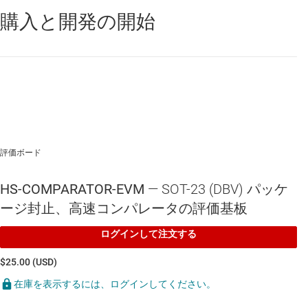
購入と開発の開始
TLV1H103-SEP
—
Radiation-tolerant, 2.5ns single-channel
comparator with push-pull outputs
TLV3601
—
プッシュプル出力採用、レール ツー レール、2.5ns、
高速コンパレータ
TLV3603-EP
—
エンハンスド製品、プッシュプル出力、2.5ns、シ
ングルチャネル、コンパレータ
評価ボード
HS-COMPARATOR-EVM
— SOT-23 (DBV) パッケ
ージ封止、高速コンパレータの評価基板
ログインして注文する
$25.00 (USD)
在庫を表示するには、ログインしてください。