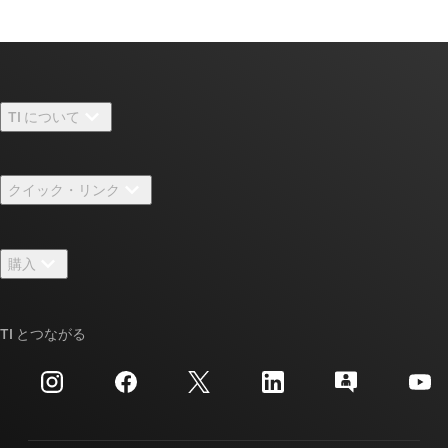
TI について
TI の概要
クイック・リンク
採用情報
お問い合わせ
ニュース
購入
TI E2E™ 設計サポート・フォーラム
ストーリー | チップ開発の舞台裏
TI API スイート
クロスリファレンス検索
TI とつながる
イベント
myTI 法人アカウント
カスタマー・サポート・センター
投資家向け情報
配送、お支払い、および税金
パッケージ
製造
ご注文に関する FAQ