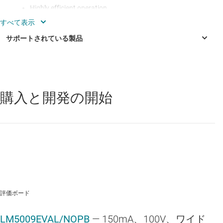
Highly efficient operation
2% accurate 2.5V feedback from - 40°C to 125°C
Internal startup regulator
Intelligent current limit protection
External shutdown control
購入と開発の開始
LM5009
—
9.5 ～ 95V の広い入力電圧範囲 (Vin)、150mA、コンス
タント オンタイム非同期整流降圧レギュレータ
Thermal shutdown
MSOP-8 and thermally enhanced LLP packages
評価ボード
LM5009EVAL/NOPB
— 150mA、100V、ワイド