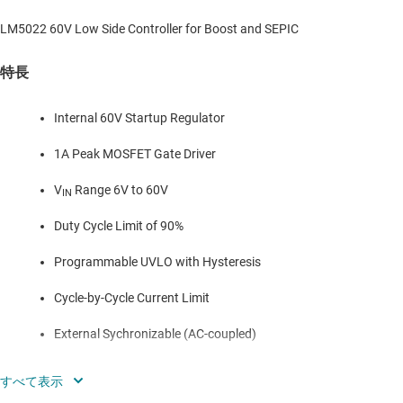
LM5022 60V Low Side Controller for Boost and SEPIC
特長
Internal 60V Startup Regulator
1A Peak MOSFET Gate Driver
V
Range 6V to 60V
IN
Duty Cycle Limit of 90%
Programmable UVLO with Hysteresis
Cycle-by-Cycle Current Limit
External Sychronizable (AC-coupled)
Single Resistor Oscillator Frequency Set