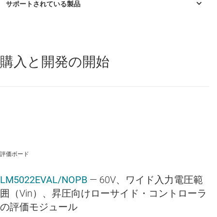
Slope Compensation
Adjustable Soft-start
MSOP-10 Package
購入と開発の開始
LM5022
—
6 ～ 60V の広い入力電圧範囲 (Vin)、電流モード、昇圧 /
Applications:
SEPIC / フライバック コントローラ
Boost Converter
SEPIC Converter
評価ボード
LM5022EVAL/NOPB
— 60V、ワイド入力電圧範
囲（Vin）、昇圧向けローサイド・コントローラ
の評価モジュール