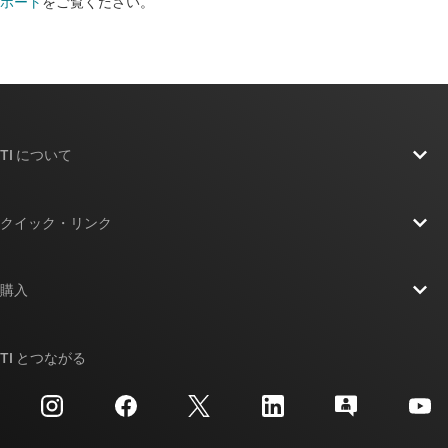
ポート
をご覧ください。
TI について
TI の概要
クイック・リンク
採用情報
お問い合わせ
ニュース
購入
TI E2E™ 設計サポート・フォーラム
ストーリー | チップ開発の舞台裏
TI API スイート
クロスリファレンス検索
TI とつながる
イベント
myTI 法人アカウント
カスタマー・サポート・センター
投資家向け情報
配送、お支払い、および税金
パッケージ