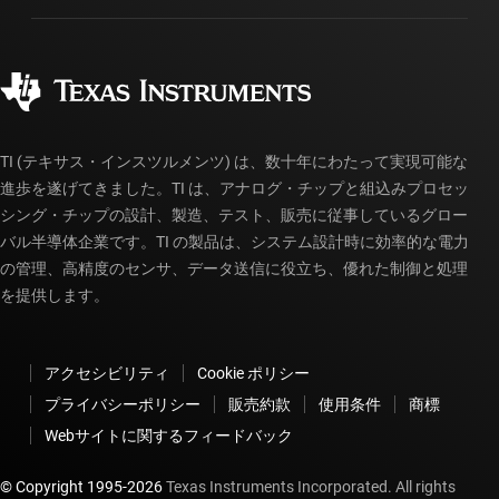
製造
ご注文に関する FAQ
品質と信頼性
コーポレート・シティズンシップ
販売特約店
myTI アカウントの FAQ
TI (テキサス・インスツルメンツ) は、数十年にわたって実現可能な
進歩を遂げてきました。TI は、アナログ・チップと組込みプロセッ
シング・チップの設計、製造、テスト、販売に従事しているグロー
バル半導体企業です。TI の製品は、システム設計時に効率的な電力
の管理、高精度のセンサ、データ送信に役立ち、優れた制御と処理
を提供します。
アクセシビリティ
Cookie ポリシー
プライバシーポリシー
販売約款
使用条件
商標
Webサイトに関するフィードバック
© Copyright 1995-
2026
Texas Instruments Incorporated. All rights