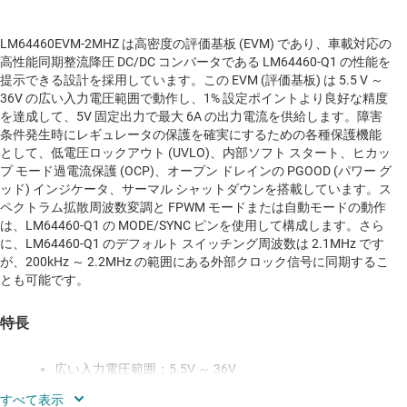
LM64460EVM-2MHZ は高密度の評価基板 (EVM) であり、車載対応の
高性能同期整流降圧 DC/DC コンバータである LM64460-Q1 の性能を
提示できる設計を採用しています。この EVM (評価基板) は 5.5 V ～
36V の広い入力電圧範囲で動作し、1% 設定ポイントより良好な精度
を達成して、5V 固定出力で最大 6A の出力電流を供給します。障害
条件発生時にレギュレータの保護を確実にするための各種保護機能
として、低電圧ロックアウト (UVLO)、内部ソフト スタート、ヒカッ
プ モード過電流保護 (OCP)、オープン ドレインの PGOOD (パワー グ
ッド) インジケータ、サーマル シャットダウンを搭載しています。ス
ペクトラム拡散周波数変調と FPWM モードまたは自動モードの動作
は、LM64460-Q1 の MODE/SYNC ピンを使用して構成します。さら
に、LM64460-Q1 のデフォルト スイッチング周波数は 2.1MHz です
が、200kHz ～ 2.2MHz の範囲にある外部クロック信号に同期するこ
とも可能です。
特長
広い入力電圧範囲：5.5V ～ 36V
5V のデフォルト出力電圧、設定ポイントから 1% の精