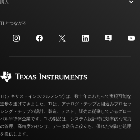
ニュース
購入
TI E2E™ 設計サポート・フォーラム
ストーリー | チップ開発の舞台裏
TI API スイート
クロスリファレンス検索
TI とつながる
イベント
myTI 法人アカウント
カスタマー・サポート・センター
投資家向け情報
配送、お支払い、および税金
パッケージ
製造
ご注文に関する FAQ
品質と信頼性
コーポレート・シティズンシップ
販売特約店
myTI アカウントの FAQ
TI (テキサス・インスツルメンツ) は、数十年にわたって実現可能な
進歩を遂げてきました。TI は、アナログ・チップと組込みプロセッ
シング・チップの設計、製造、テスト、販売に従事しているグロー
バル半導体企業です。TI の製品は、システム設計時に効率的な電力
の管理、高精度のセンサ、データ送信に役立ち、優れた制御と処理
を提供します。