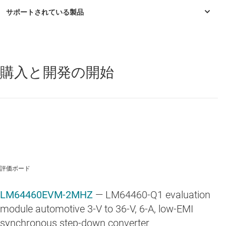
度
スイッチング周波数が 2.1MHz のとき、6A の負荷電
流定格
超低静止電流 (IQ) は、バッテリ直結の車載アプリケー
購入と開発の開始
LM64440-Q1
—
車載、ピン調整可能な軽負荷モード搭載、3V ～
ションに最適
36V、4A、低 EMI、同期整流降圧コンバータ
CISPR 25 Class 5 の伝導型電磁波に対応できるよう、
LM64460-Q1
—
車載、3V ～ 36V、6A、低 EMI (電磁干渉)、同期整
流降圧コンバータ
入力 EMI フィルタを搭載
包括的な組み立て、テスト、実証が完了している PCB
レイアウトと小型ソリューション フットプリント
評価ボード
LM64460EVM-2MHZ
— LM64460-Q1 evaluation
module automotive 3-V to 36-V, 6-A, low-EMI
synchronous step-down converter