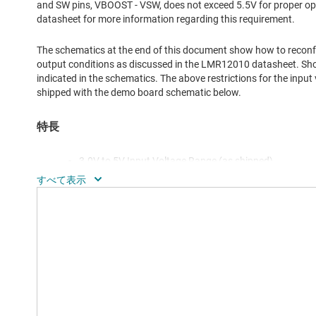
and SW pins, VBOOST - VSW, does not exceed 5.5V for proper o
datasheet for more information regarding this requirement.
The schematics at the end of this document show how to reconfi
output conditions as discussed in the LMR12010 datasheet. Sho
indicated in the schematics. The above restrictions for the input
shipped with the demo board schematic below.
特長
3.0V to 5V Input Voltage Range (as shipped)
1.8V Output Voltage
Up to 1A Output Current
Switching Frequency of 3MHz
Small Solution Size (17mm x 17mm)