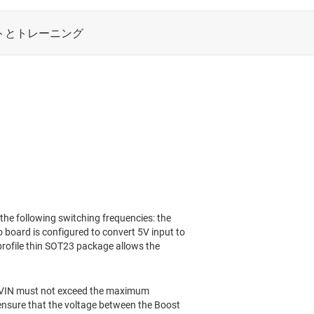
he following switching frequencies: the
ard is configured to convert 5V input to
 profile thin SOT23 package allows the
N. VIN must not exceed the maximum
l ensure that the voltage between the Boost