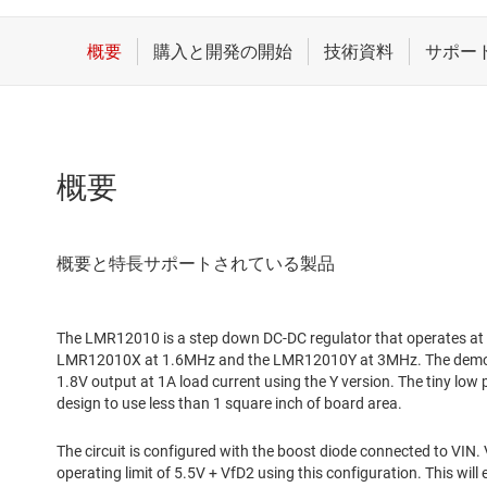
概要
The LMR12010 is a step down DC-DC regulator that operates at t
LMR12010X at 1.6MHz and the LMR12010Y at 3MHz. The demo bo
1.8V output at 1A load current using the Y version. The tiny low
design to use less than 1 square inch of board area.
The circuit is configured with the boost diode connected to VI
operating limit of 5.5V + VfD2 using this configuration. This wil