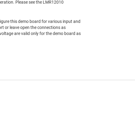
peration. Please see the LMR12010
gure this demo board for various input and
rt or leave open the connections as
 voltage are valid only for the demo board as