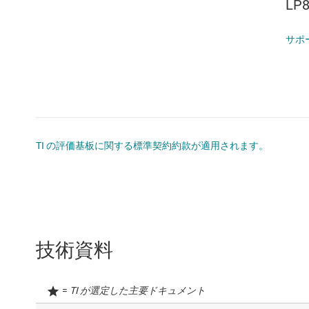
LP8
サポ
TI の評価基板に関する標準契約約款が適用されます。
技術資料
=
TI が選定した主要ドキュメント