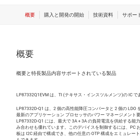
概要
LP87332Q1EVM は、TI (テキサス・インスツルメンツ)の IC で
LP87332D-Q1 は、2 個の高性能降圧コンバータと 2 個の 
最新のアプリケーション プロセッサのパワー マネージメント
LP87332D-Q1 には、最大で 3A + 3A の負荷電流を供給
み合わせも優れています。このデバイスを制御するには、PC お
板は I2C 経由で構成でき、他の任意の OTP 構成をエミュレー
もできます。