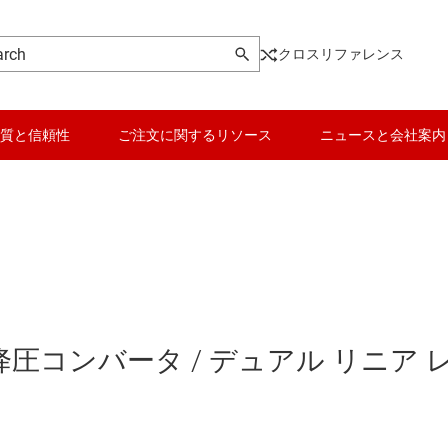
クロスリファレンス
質と信頼性
ご注文に関するリソース
ニュースと会社案内
流降圧コンバータ / デュアル リニア 