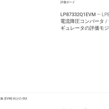
評価ボード
LP87332Q1EVM
— L
電流降圧コンバータ /
ギュレータの評価モジ
 (EVM) 向けの GUI