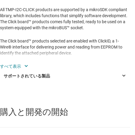
All TMP-I2C-CLICK products are supported by a mikroSDK compliant
library, which includes functions that simplify software development.
The Click board™ products comes fully tested, ready to be used on a
system equipped with the mikroBUS™ socket.
The Click board™ products selected are enabled with ClickID, a 1-
Wire® interface for delivering power and reading from EEPROM to
identify the attached peripheral device.
特長
Click board: PCB Width = 25.4-mm; Length = 28.6 mm
(size S), 42.9 mm (size M)
mikroBUS™ standard, I2C: SDA = pin 11, SCL = pin 12
購入と開発の開始
TMP102
—
I2C/SMBus 搭載、2.56mm2 パッケージ封止、精度 2℃
I2C digital temperature sensors
のデジタル温度センサ
Additional features enabled based on device (address
TMP114
—
0.2℃ の精度、高さ 0.15mm、1.2V 対応の温度センサ
selection, GPIOs, LED indicators)