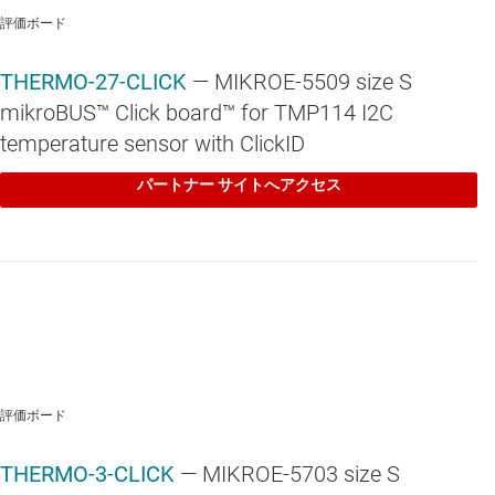
評価ボード
THERMO-27-CLICK
— MIKROE-5509 size S
mikroBUS™ Click board™ for TMP114 I2C
temperature sensor with ClickID
パートナー サイトへアクセス
評価ボード
THERMO-3-CLICK
— MIKROE-5703 size S