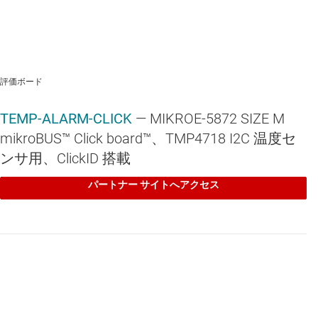
TMP4718
—
アラートのスレッショルドはピンでプログラマブル、
高精度リモート / ローカル温度センサ
Supply Voltage Range: 3.3V or 5V
ClickID enabled with 1-Wire® interface for automated
identification by EEPROM
評価ボード
Plug&Play with manifest and Linux driver
TEMP-ALARM-CLICK
— MIKROE-5872 SIZE M
mikroBUS™ Click board™、TMP4718 I2C 温度セ
ンサ用、ClickID 搭載
パートナー サイトへアクセス