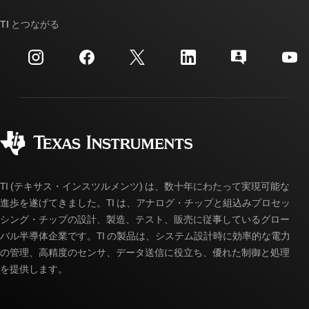
ストーリー | チップ開発の舞台裏
TI API スイート
クロスリファレンス検索
TI とつながる
イベント
myTI 法人アカウント
カスタマー・サポート・センター
投資家向け情報
配送、お支払い、および税金
パッケージ
製造
ご注文に関する FAQ
品質と信頼性
コーポレート・シティズンシップ
販売特約店
myTI アカウントの FAQ
TI (テキサス・インスツルメンツ) は、数十年にわたって実現可能な
進歩を遂げてきました。TI は、アナログ・チップと組込みプロセッ
シング・チップの設計、製造、テスト、販売に従事しているグロー
バル半導体企業です。TI の製品は、システム設計時に効率的な電力
の管理、高精度のセンサ、データ送信に役立ち、優れた制御と処理
を提供します。