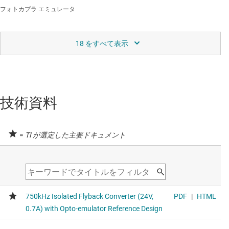
フォトカプラ エミュレータ
ISOM8111
—
150% ～ 230% の CTR (電流伝達
率)、DC 入力、トランジスタ出力、シングルチ
ャネル、フォトカプラ エミュレータ
データシート:
PDF
|
HTML
技術資料
フォトカプラ エミュレータ
ISOM8111-Q1
—
車載、150% ～ 230% の CTR
=
TI が選定した主要ドキュメント
(電流伝達率)、DC 入力、トランジスタ出力、シ
ングルチャネル、フォトカプラ エミュレータ
データシート:
PDF
|
HTML
フォトカプラ エミュレータ