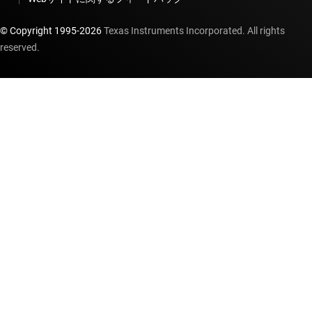
(電流伝達率)、AC 入力、トランジスタ出力、シ
ングルチャネル、フォトカプラ エミュレータ
© Copyright 1995-
2026
Texas Instruments Incorporated. All rights
reserved.
データシート:
PDF
|
HTML
フォトカプラ エミュレータ
ISOM8118
—
375% ～ 560% の CTR (電流伝達
率)、AC 入力、トランジスタ出力、シングルチ
ャネル、フォトカプラ エミュレータ
データシート:
PDF
|
HTML
フォトカプラ エミュレータ
ISOM8118-Q1
—
車載、375% ～ 560% の CTR
(電流伝達率)、AC 入力、トランジスタ出力、シ
ングルチャネル、フォトカプラ エミュレータ