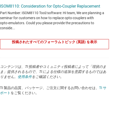
ャネル、フォトカプラ エミュレータ
データシート:
PDF
|
HTML
フォトカプラ エミュレータ
ISOM8113-Q1
—
車載、375% ～ 560% の CTR
投稿されたすべてのフォーラムトピック (英語) を表示
(電流伝達率)、DC 入力、トランジスタ出力、シ
ングルチャネル、フォトカプラ エミュレータ
データシート:
PDF
|
HTML
コンテンツは、TI 投稿者やコミュニティ投稿者によって「現状のま
ま」提供されるもので、TI による仕様の追加を意図するものではあ
フォトカプラ エミュレータ
りません。
使用条件
をご確認ください。
ISOM8115
—
100% ～ 155% の CTR (電流伝達
TI 製品の品質、パッケージ、ご注文に関するお問い合わせは、
TI サ
ポート
をご覧ください。
率)、AC 入力、トランジスタ出力、シングルチ
ャネル、フォトカプラ エミュレータ
データシート:
PDF
|
HTML