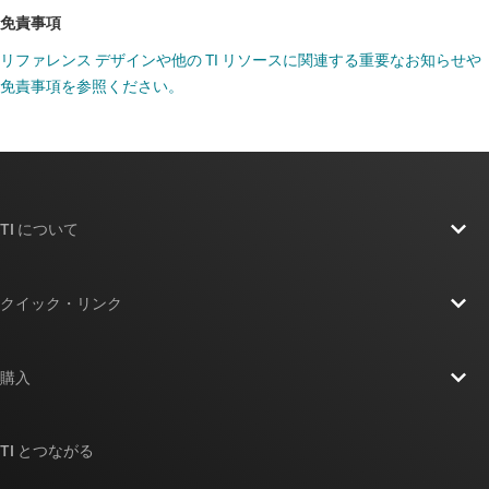
免責事項
フォトカプラ エミュレータ
リファレンス デザインや他の TI リソースに関連する重要なお知らせや
免責事項を参照ください。
ISOM8115-Q1
—
車載、100% ～ 155% の CTR
(電流伝達率)、AC 入力、トランジスタ出力、シ
ングルチャネル、フォトカプラ エミュレータ
データシート:
PDF
|
HTML
TI について
フォトカプラ エミュレータ
TI の概要
クイック・リンク
ISOM8116
—
150% ～ 230% の CTR (電流伝達
採用情報
率)、AC 入力、トランジスタ出力、シングルチ
お問い合わせ
ャネル、フォトカプラ エミュレータ
ニュース
購入
TI E2E™ 設計サポート・フォーラム
データシート:
PDF
|
HTML
ストーリー | チップ開発の舞台裏
TI API スイート
クロスリファレンス検索
TI とつながる
イベント
フォトカプラ エミュレータ
myTI 法人アカウント