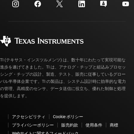
カスタマー・サポート・センター
投資家向け情報
配送、お支払い、および税金
ISOM8116-Q1
—
車載、150% ～ 230% の CTR
パッケージ
(電流伝達率)、AC 入力、トランジスタ出力、シ
製造
ご注文に関する FAQ
ングルチャネル、フォトカプラ エミュレータ
品質と信頼性
コーポレート・シティズンシップ
販売特約店
データシート:
PDF
|
HTML
myTI アカウントの FAQ
フォトカプラ エミュレータ
TI (テキサス・インスツルメンツ) は、数十年にわたって実現可能な
進歩を遂げてきました。TI は、アナログ・チップと組込みプロセッ
ISOM8117
—
255% ～ 380% の CTR (電流伝達
シング・チップの設計、製造、テスト、販売に従事しているグロー
率)、AC 入力、トランジスタ出力、シングルチ
バル半導体企業です。TI の製品は、システム設計時に効率的な電力
ャネル、フォトカプラ エミュレータ
の管理、高精度のセンサ、データ送信に役立ち、優れた制御と処理
を提供します。
データシート:
PDF
|
HTML
フォトカプラ エミュレータ
アクセシビリティ
Cookie ポリシー
プライバシーポリシー
販売約款
使用条件
商標
ISOM8117-Q1
—
車載、255% ～ 380% の CTR
Webサイトに関するフィードバック