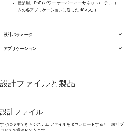
産業用、PoE (パワー オーバー イーサネット)、テレコ
ムの各アプリケーションに適した 48V 入力
通信機器
設計ファイルと製品
RRU の IF サンプリング
WLAN/Wi-Fi アクセス・ポイント
設計ファイル
産業用
すぐに使用できるシステム ファイルをダウンロードすると、設計プ
HVAC 大型商用システム・コントローラ
ロセスを迅速化できます。