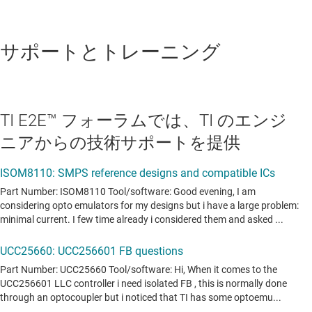
ISOM8112
—
255% ～ 380% の CTR (電流伝達
率)、DC 入力、トランジスタ出力、シングルチ
ャネル、フォトカプラ エミュレータ
サポートとトレーニング
データシート:
PDF
|
HTML
フォトカプラ エミュレータ
TI E2E™ フォーラムでは、TI のエンジ
ニアからの技術サポートを提供
ISOM8112-Q1
—
車載、255% ～ 380% の CTR
(電流伝達率)、DC 入力、トランジスタ出力、シ
ングルチャネル、フォトカプラ エミュレータ
データシート:
PDF
|
HTML
フォトカプラ エミュレータ
ISOM8113
—
375% ～ 560% の CTR (電流伝達
率)、DC 入力、トランジスタ出力、シングルチ