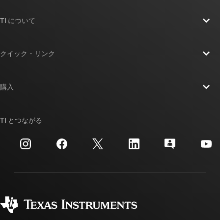
TI について
TI の概要
クイック・リンク
採用情報
お問い合わせ
ニュース
購入
TI E2E™ 設計サポート・フォーラム
ストーリー | チップ開発の舞台裏
TI API スイート
クロスリファレンス検索
TI とつながる
イベント
myTI 法人アカウント
カスタマー・サポート・センター
投資家向け情報
配送、お支払い、および税金
パッケージ
製造
ご注文に関する FAQ
品質と信頼性
コーポレート・シティズンシップ
販売特約店
myTI アカウントの FAQ