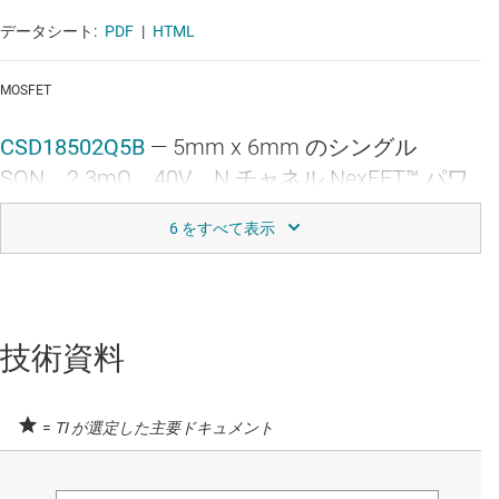
データシート:
PDF
|
HTML
MOSFET
CSD18502Q5B
—
5mm x 6mm のシングル
SON、2.3mΩ、40V、N チャネル NexFET™ パワ
ー MOSFET
データシート:
PDF
|
HTML
MOSFET
技術資料
CSD19533Q5A
—
5mm x 6mm のシングル
SON、9.5mΩ、100V、N チャネル NexFET™ パワ
ー MOSFET
=
TI が選定した主要ドキュメント
データシート:
PDF
|
HTML