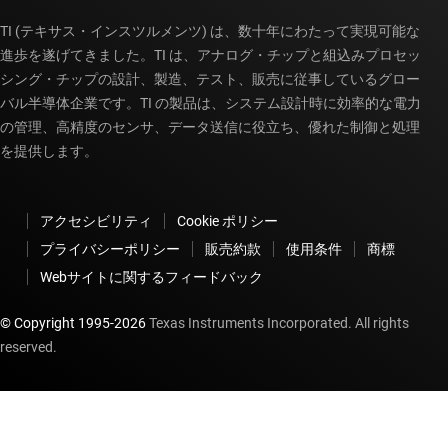
TI (テキサス・インスツルメンツ) は、数十年にわたって実現可能な
進歩を遂げてきました。TI は、アナログ・チップと組込みプロセッ
シング・チップの設計、製造、テスト、販売に従事しているグロー
バル半導体企業です。TI の製品は、システム設計時に効率的な電力
の管理、高精度のセンサ、データ送信に役立ち、優れた制御と処理
を提供します。
アクセシビリティ
Cookie ポリシー
プライバシーポリシー
販売約款
使用条件
商標
Webサイトに関するフィードバック
© Copyright 1995-
2026
Texas Instruments Incorporated. All rights
reserved.