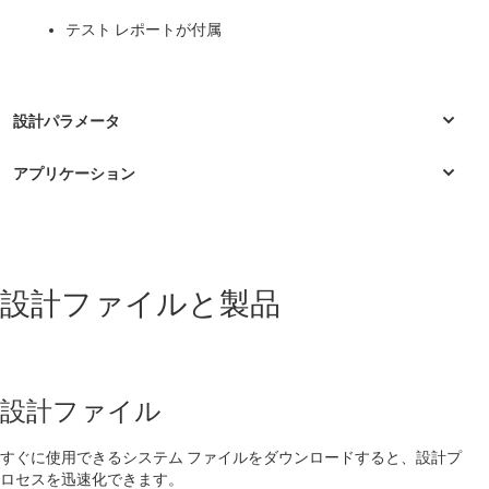
テスト レポートが付属
通信機器
設計ファイルと製品
AAS RF サンプリング（6GHz 以下）
RRU RF サンプリング（Sub 6GHz）
RRU の IF サンプリング
設計ファイル
ベースバンド・ユニット（BBU）
すぐに使用できるシステム ファイルをダウンロードすると、設計プ
屋内バックホール
ロセスを迅速化できます。