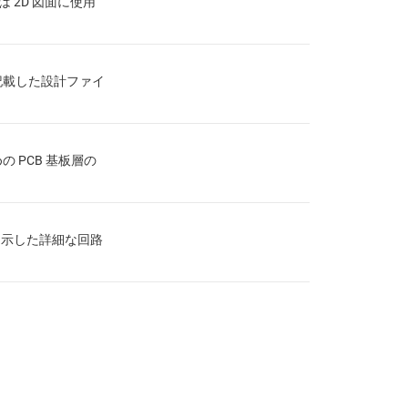
は 2D 図面に使用
記載した設計ファイ
の PCB 基板層の
を示した詳細な回路