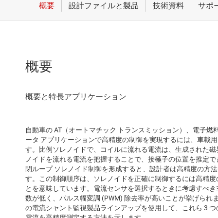
概要
自動車の AT（オートマチック トランスミッション）、電子
ータ アプリケーションで高精度の制御を実現するには、車載
す。比例ソレノイドで、コイルに流れる電流は、生成された磁
ノイドを流れる電流を把握することで、接極子の位置を推定で
閉ループ ソレノイド制御を形成すると、設計者は高精度の方
す。この制御順序は、ソレノイドを正確に制御するには高精度
とを意味しています。電流センサを選択するときに考慮すべき
数が低く、パルス幅変調 (PWM) 除去率が高いことが挙げられ
の電流シャント監視製品ラインアップを使用して、これら 3 
電流を高精度測定する方法を示します。