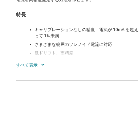
特長
キャリブレーションなしの精度：電流が 10mA を超える場合
って 1% 未満
さまざまな範囲のソレノイド電流に対応
低ドリフト、高精度
ハイサイド ドライブ、ハイサイド ソレノイド モニタ
強化された PWM 除去率により、一様な電流プロフ
ブランキング時間を短縮し、デューティ サイクル比