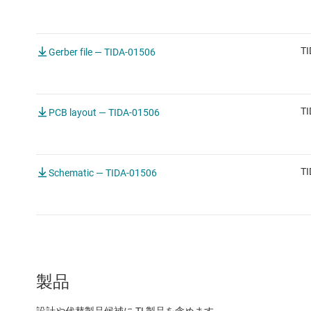
TI
Gerber file — TIDA-01506
TI
PCB layout — TIDA-01506
TI
Schematic — TIDA-01506
製品