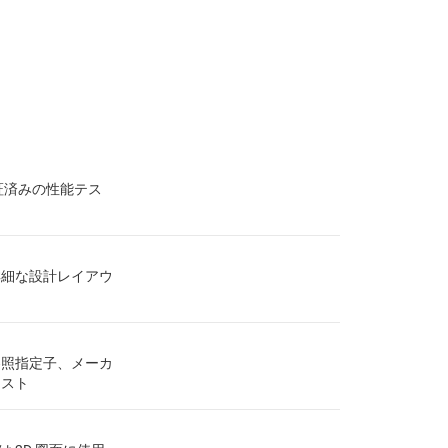
証済みの性能テス
詳細な設計レイアウ
参照指定子、メーカ
リスト