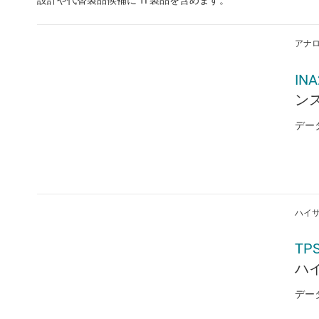
設計や代替製品候補に TI 製品を含めます。
アナロ
INA
ン
デー
ハイサ
TP
ハ
デー