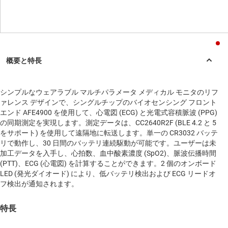
シンプルなウェアラブル マルチパラメータ メディカル モニタのリフ
ァレンス デザインで、シングルチップのバイオセンシング フロント
エンド AFE4900 を使用して、心電図 (ECG) と光電式容積脈波 (PPG)
の同期測定を実現します。測定データは、CC2640R2F (BLE 4.2 と 5
をサポート) を使用して遠隔地に転送します。単一の CR3032 バッテ
リで動作し、30 日間のバッテリ連続駆動が可能です。ユーザーは未
加工データを入手し、心拍数、血中酸素濃度 (SpO2)、脈波伝播時間
(PTT)、ECG (心電図) を計算することができます。2 個のオンボード
LED (発光ダイオード) により、低バッテリ検出および ECG リードオ
フ検出が通知されます。
特長