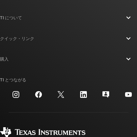
TI について
TI の概要
クイック・リンク
採用情報
お問い合わせ
ニュース
購入
TI E2E™ 設計サポート・フォーラム
ストーリー | チップ開発の舞台裏
TI API スイート
クロスリファレンス検索
TI とつながる
イベント
myTI 法人アカウント
カスタマー・サポート・センター
投資家向け情報
配送、お支払い、および税金
パッケージ
製造
ご注文に関する FAQ
品質と信頼性
コーポレート・シティズンシップ
販売特約店
myTI アカウントの FAQ