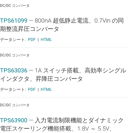
DC/DC コンバータ
患者モニタ：サブシステム・モジュール
TPS61099
—
800nA 超低静止電流、0.7Vin の同
患者モニタ：サブシステム・モジュール
期整流昇圧コンバータ
患者モニタ：サブシステム・モジュール
データシート:
PDF
|
HTML
患者モニタ：ワイヤレス・モジュール
DC/DC コンバータ
温度センサ・パッチ
温度センサ・パッチ
TPS63036
—
1A スイッチ搭載、高効率シングル
インダクタ、昇降圧コンバータ
温度センサ・パッチ
データシート:
PDF
|
HTML
温度センサ・パッチ
温度センサ・パッチ
DC/DC コンバータ
TPS63900
—
入力電流制限機能とダイナミック
電圧スケーリング機能搭載、1.8V ～ 5.5V、