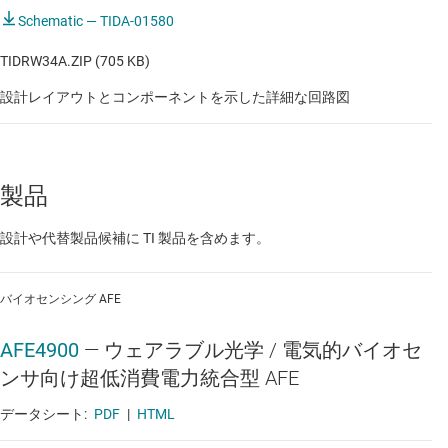
Schematic — TIDA-01580
心電図（ECG）
TIDRW34A.ZIP (705 KB)
心電図（ECG）
設計レイアウトとコンポーネントを示した詳細な回路図
患者モニタ：ECG モジュール
患者モニタ：ECG モジュール
製品
患者モニタ：SPO2 モジュール
設計や代替製品候補に TI 製品を含めます。
患者モニタ：SPO2 モジュール
患者モニタ：カプノグラフと体温モジュール
バイオセンシング AFE
患者モニタ：カプノグラフと体温モジュール
AFE4900
—
ウェアラブル光学 / 電気的バイオセ
患者モニタ：サブシステム・モジュール
ンサ向け超低消費電力統合型 AFE
患者モニタ：サブシステム・モジュール
データシート:
PDF
|
HTML
患者モニタ：サブシステム・モジュール