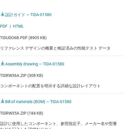
高効率 DC/DC コンバータを使用し、CR3032（3V、
産業用
500mA コイン セル バッテリ）で 30 日間動作
設計ガイド — TIDA-01580
ECG パッチ
小さなフォーム ファクタにより、ウェアラブル アプ
PDF
|
HTML
リケーションへの採用が容易
ECG パッチ
TIDUDO6B.PDF (8905 KB)
ECG パッチ
リファレンス デザインの概要と検証済みの性能テスト データ
ECG パッチ
ECG パッチ
Assembly drawing — TIDA-01580
ECG パッチ
TIDRW36A.ZIP (308 KB)
パルス オキシメータ
コンポーネントの配置を明示する詳細な設計レイアウト
パルス オキシメータ
Bill of materials (BOM) — TIDA-01580
パルス オキシメータ
TIDRW35A.ZIP (184 KB)
パルス オキシメータ
設計に使用したコンポーネント、参照指定子、メーカー名や型番