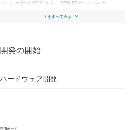
75nA の静止電流 (IQ)、昇降圧コンバータ
データシート:
PDF
|
HTML
DC/DC コンバータ
TPS63901
—
動作時静止電流 (IQ) 75nA、WCSP
開発の開始
パッケージ封止、5.5V 昇降圧コンバータ
データシート:
PDF
|
HTML
ハードウェア開発
ESD 保護ダイオード
TPD1E10B06
—
0402 と SOD-523 の各パッケー
ジ封止、12pF、±5.5V、±30kV ESD 保護ダイオ
ード
データシート:
PDF
|
HTML
評価ボード