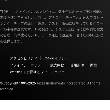
TI (テキサス・インスツルメンツ) は、数十年にわたって実現可能な
進歩を遂げてきました。TI は、アナログ・チップと組込みプロセッ
シング・チップの設計、製造、テスト、販売に従事しているグロー
バル半導体企業です。TI の製品は、システム設計時に効率的な電力
の管理、高精度のセンサ、データ送信に役立ち、優れた制御と処理
を提供します。
アクセシビリティ
Cookie ポリシー
プライバシーポリシー
販売約款
使用条件
商標
Webサイトに関するフィードバック
© Copyright 1995-
2026
Texas Instruments Incorporated. All rights
reserved.