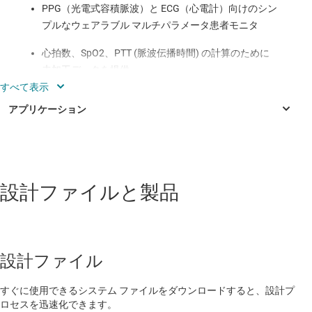
PPG（光電式容積脈波）と ECG（心電計）向けのシン
プルなウェアラブル マルチパラメータ患者モニタ
心拍数、SpO2、PTT (脈波伝播時間) の計算のために
未加工データを提供
シングルチップ バイオセンシング フロントエンド
AFE4900 を使用して、ECG と PPG の同期測定が可能
PPG (光学心拍モニタリングおよび SpO2)で
4 個の LED と 3 個のフォトダイオード (PD)
パーソナル・エレクトロニクス
をサポート、デジタル アンビエント サブト
設計ファイルと製品
Wireless earbuds
ラクションにより信号対雑音比が向上
コンシューマ向けワイヤレス・モジュール
ECG (LEAD I) 信号
スマートウォッチ
統合型 Arm® Cortex®-M3 / 2.4GHz RF トランシーバ
設計ファイル
（CC2640R2F）は BLE 4.2 と 5.0 によるワイヤレス デ
ヒアラブル機器
ータ伝送をサポート
すぐに使用できるシステム ファイルをダウンロードすると、設計プ
ロセスを迅速化できます。