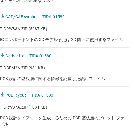
などを記入した詳細なリスト
マルチパラメータ・パッチ
マルチパラメータ・パッチ
CAD/CAE symbol — TIDA-01580
マルチパラメータ・パッチ
TIDRW38A.ZIP (5687 KB)
マルチパラメータ・パッチ
IC コンポーネントの 3D モデルまたは 2D 図面に使用するファイル
マルチパラメータ・パッチ
Gerber file — TIDA-01580
マルチパラメータ・パッチ
TIDCEM2A.ZIP (931 KB)
マルチパラメータ・パッチ
PCB 設計の基板層に関する情報を記載した設計ファイル
マルチパラメータ・パッチ
PCB layout — TIDA-01580
処理とビジョン カート
TIDRW37A.ZIP (1031 KB)
心電図（ECG）
PCB 設計レイアウトを生成するための PCB 基板層のプロット ファ
心電図（ECG）
イル
心電図（ECG）