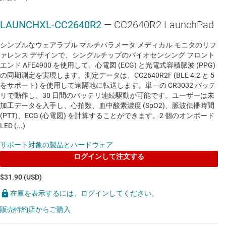
低消費電力 2.4GHZ 製品
LAUNCHXL-CC2640R2
— CC2640R2 LaunchPad
CC2640R2F
—
128kB フラッシュを搭載した
シンプルなウェアラブル マルチパラメータ メディカル モニタのリフ
SimpleLink™ 32 ビット Arm® Cortex®-M3
ァレンス デザインで、シングルチップのバイオセンシング フロント
Bluetooth® Low Energy 5.1 ワイヤレス マイコン
エンド AFE4900 を使用して、心電図 (ECG) と光電式容積脈波 (PPG)
の同期測定を実現します。測定データは、CC2640R2F (BLE 4.2 と 5
データシート:
PDF
|
HTML
をサポート) を使用して遠隔地に転送します。単一の CR3032 バッテ
リで動作し、30 日間のバッテリ連続駆動が可能です。ユーザーは未
加工データを入手し、心拍数、血中酸素濃度 (SpO2)、脈波伝播時間
(PTT)、ECG (心電図) を計算することができます。2 個のオンボード
LED (...)
サポート対象の製品とハードウェア
ログインして注文する
$31.90 (USD)
在庫を表示するには、ログインしてください。
販売特約店からご購入