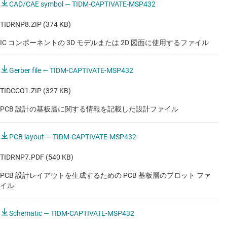
CAD/CAE symbol — TIDM-CAPTIVATE-MSP432
ダッシュボード・カメラ
TIDRNP8.ZIP (374 KB)
バーチャル・リアリティ・ヘッドセット
IC コンポーネントの 3D モデルまたは 2D 図面に使用するファイル
マルチファンクション・プリンタ
モバイル・プロジェクタ
Gerber file — TIDM-CAPTIVATE-MSP432
レーザー・プリンタ
TIDCCO1.ZIP (327 KB)
標準サウンドバー
PCB 設計の基板層に関する情報を記載した設計ファイル
PCB layout — TIDM-CAPTIVATE-MSP432
産業用
TIDRNP7.PDF (540 KB)
CPAP 機器
PCB 設計レイアウトを生成するための PCB 基板層のプロット ファ
L2 商用チャージャ
イル
インシュリン・ポンプ
Schematic — TIDM-CAPTIVATE-MSP432
スマート・ホーム・リモート・コントロール