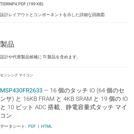
TIDRNP4.PDF (199 KB)
ソース・メジャー・ユニット（SMU）
設計レイアウトとコンポーネントを示した詳細な回路図
ソーラー充電コントローラ
パルス オキシメータ
製品
プレミアム超音波
設計や代替製品候補に TI 製品を含めます。
ポータブル現場用計測器
ポータブル超音波機器
センシング マイコン
ロボット アーム カート
MSP430FR2633
—
16 個のタッチ IO (64 個のセ
卓上デジタル・マルチメータ（DMM）
ンサ) と 16KB FRAM と 4KB SRAM と 19 個の IO
外科医コンソール
と 10 ビット ADC 搭載、静電容量式タッチ マイ
コン
標準的な超音波機器
データシート:
PDF
|
HTML
点滴用ポンプ