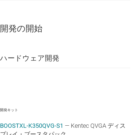
空気清浄機と加湿器
酸素濃縮器
開発の開始
電力分析器と電力量計（AC/DC）
電子式ベッドとイス
ハードウェア開発
開発キット
BOOSTXL-K350QVG-S1
— Kentec QVGA ディス
プレイ・ブースタパック