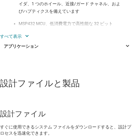
イダ、1 つのホイール、近接/ガード チャネル、およ
びハプティクスを備えています
MSP432 MCU、低消費電力で高性能な 32 ビット
ARM® Cortex®–M4F ホスト
320 x 240 ピクセルの SPI 制御 TFT QVGA ディスプレ
イ
CapTIvate デザイン センターのサポート
パーソナル・エレクトロニクス
設計ファイルと製品
4K LCD TV
4K OLED TV
8K LCD TV
設計ファイル
8K OLED TV
すぐに使用できるシステム ファイルをダウンロードすると、設計プ
AV レシーバ
ロセスを迅速化できます。