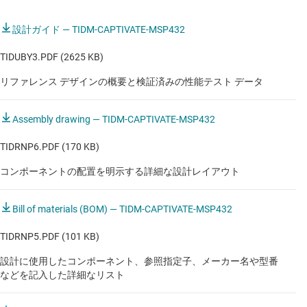
Bluetooth スピーカー
設計ガイド — TIDM-CAPTIVATE-MSP432
GPS パーソナル・ナビゲーション・デバイス
TIDUBY3.PDF (2625 KB)
IP 電話
リファレンス デザインの概要と検証済みの性能テスト データ
Pico プロジェクタ
Assembly drawing — TIDM-CAPTIVATE-MSP432
Wi-Fi スピーカ
TIDRNP6.PDF (170 KB)
インクジェット・プリンタ
コンポーネントの配置を明示する詳細な設計レイアウト
スマート LCD ディスプレイ
スマートウォッチ
Bill of materials (BOM) — TIDM-CAPTIVATE-MSP432
スマート・サウンドバー
TIDRNP5.PDF (101 KB)
スマート・スピーカ
設計に使用したコンポーネント、参照指定子、メーカー名や型番
などを記入した詳細なリスト
スマート・プロジェクション・ディスプレイ