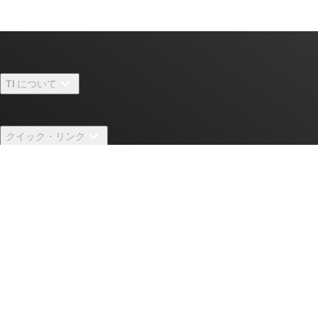
TI について
TI の概要
クイック・リンク
採用情報
お問い合わせ
ニュース
購入
TI E2E™ 設計サポート・フォーラム
ストーリー | チップ開発の舞台裏
TI API スイート
クロスリファレンス検索
TI とつながる
イベント
myTI 法人アカウント
カスタマー・サポート・センター
投資家向け情報
配送、お支払い、および税金
パッケージ
製造
ご注文に関する FAQ