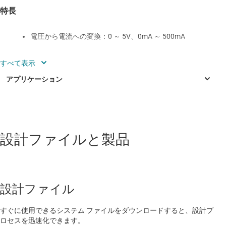
特長
電圧から電流への変換：0 ～ 5V、0mA ～ 500mA
1% の誤差
レール・ツー・レール入力オペアンプを使用したシン
グル電源ソリューション
両方のレールに対する適切なコンプライアンス電圧
産業用
オープン負荷を使用可能な設計
設計ファイルと製品
計量器
ゼロドリフト OPA735 オペアンプを使用した優れた
DC 性能と温度ドリフト
設計ファイル
この検証済み設計の内容：
動作原理
すぐに使用できるシステム ファイルをダウンロードすると、設計プ
ロセスを迅速化できます。