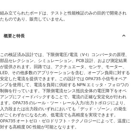
組み立てられたボードは、テストと性能検証のみの目的で開発され
たものであり、販売していません。
この検証済み設計では、下限側電圧/電流（V-I）コンバータの原理、
部品セレクション、シミュレーション、PCB 設計、および測定結果
が提供されます。回路では、アクチュエータ、センサ、モーター、
LED、その他多数のアプリケーションを含む、オープン負荷に対する
安定した電流を提供できます。この設計では OPA735 小信号オペア
ンプを使用して、電流を負荷に供給する NPN エミッタ・フォロワの
制御を行っています。下限側電流センス抵抗全体の電圧降下をオペ
アンプにフィードバックすることで、電流の正確な安定化が行われ
ます。OPA735 のレール・ツー・レール入力/出力トポロジにより、
入力段または出力段のいずれにおいても「デッド・ゾーン」の発生
がごくわずかになるため、低電流でも高精度を実現できます。
OPA735 オートゼロ・ゼロドリフト・テクノロジーによって、温度に
対する高精度 DC 性能が可能となります。