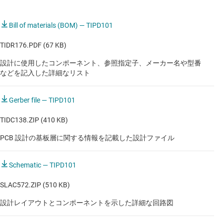
コンポーネントのセレクション
TINA-TI シミュレーション
Bill of materials (BOM) — TIPD101
回路図と PCB レイアウト
TIDR176.PDF (67 KB)
検証と実測性能
設計に使用したコンポーネント、参照指定子、メーカー名や型番
などを記入した詳細なリスト
変更オプション
Gerber file — TIPD101
TIDC138.ZIP (410 KB)
PCB 設計の基板層に関する情報を記載した設計ファイル
Schematic — TIPD101
SLAC572.ZIP (510 KB)
設計レイアウトとコンポーネントを示した詳細な回路図