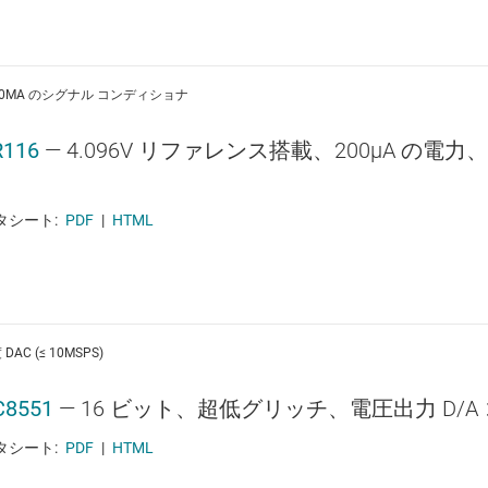
 20MA のシグナル コンディショナ
R116
—
4.096V リファレンス搭載、200μA の電力
タシート:
PDF
|
HTML
DAC (≤ 10MSPS)
C8551
—
16 ビット、超低グリッチ、電圧出力 D/A
タシート:
PDF
|
HTML