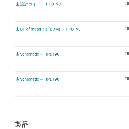
TI
設計ガイド — TIPD190
TI
Bill of materials (BOM) — TIPD190
TI
Schematic — TIPD190
TI
Schematic — TIPD190
製品