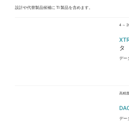
設計や代替製品候補に TI 製品を含めます。
4 ～
XT
タ
デー
高精度 
DA
デー