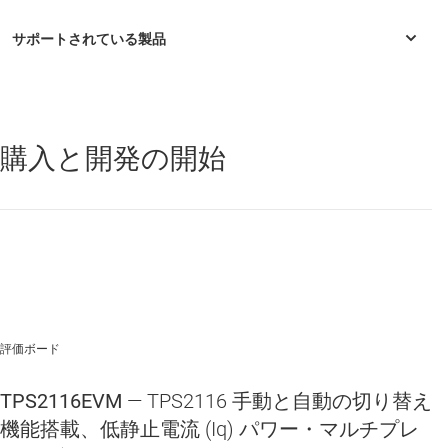
購入と開発の開始
TPS2116
—
1.6V ～ 5.5V、40mΩ、2.5A、低静止電流 (IQ)、優先順
位付きパワー マルチプレクサ
評価ボード
TPS2116EVM
— TPS2116 手動と自動の切り替え
機能搭載、低静止電流 (Iq) パワー・マルチプレ