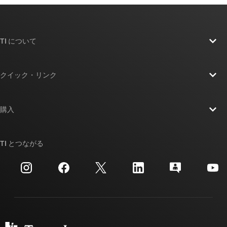
TI について
TI の概要
クイック・リンク
採用情報
お問い合わせ
ニュース
購入
TI E2E™ 設計サポート・フォーラム
ストーリー | チップ開発の舞台裏
TI API スイート
クロスリファレンス検索
TI とつながる
イベント
myTI 法人アカウント
カスタマー・サポート・センター
投資家向け情報
配送、お支払い、および税金
パッケージ
製造
ご注文に関する FAQ
品質と信頼性
コーポレート・シティズンシップ
販売特約店