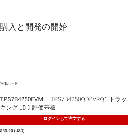
購入と開発の開始
TPS7B4250-Q1
—
車載対応、50mA、バッテリ直結対応 (40V)、調
整可能な電圧トラッキング機能、低ドロップアウト電圧レギュレー
タ
評価ボード
TPS7B4250EVM
— TPS7B4250QDBVRQ1 トラッ
キング LDO 評価基板
ログインして注文する
$53.90 (USD)