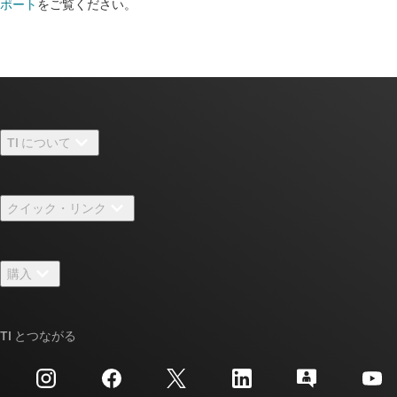
ポート
をご覧ください。
TI について
TI の概要
クイック・リンク
採用情報
お問い合わせ
ニュース
購入
TI E2E™ 設計サポート・フォーラム
ストーリー | チップ開発の舞台裏
TI API スイート
クロスリファレンス検索
TI とつながる
イベント
myTI 法人アカウント
カスタマー・サポート・センター
投資家向け情報
配送、お支払い、および税金