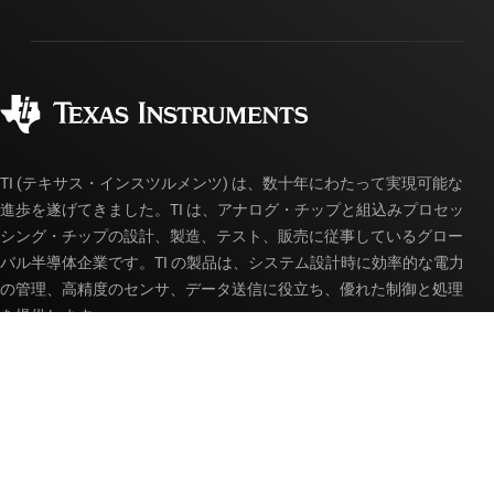
パッケージ
製造
ご注文に関する FAQ
品質と信頼性
コーポレート・シティズンシップ
販売特約店
myTI アカウントの FAQ
TI (テキサス・インスツルメンツ) は、数十年にわたって実現可能な
進歩を遂げてきました。TI は、アナログ・チップと組込みプロセッ
シング・チップの設計、製造、テスト、販売に従事しているグロー
バル半導体企業です。TI の製品は、システム設計時に効率的な電力
の管理、高精度のセンサ、データ送信に役立ち、優れた制御と処理
を提供します。
アクセシビリティ
Cookie ポリシー
プライバシーポリシー
販売約款
使用条件
商標
Webサイトに関するフィードバック