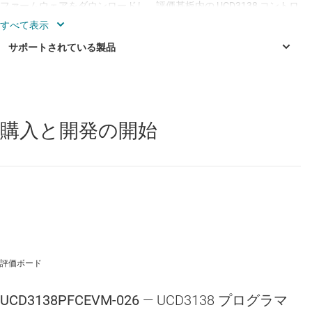
ファームウェアをダウンロードし、評価基板内の UCD3138 コントロ
ーラに対してプログラミングを行うことができます。
特長
90VAC ～ 264VAC のユニバーサル AC ライン入力、AC
ライン周波数 47Hz ～ 63Hz
購入と開発の開始
UCD3138
—
絶縁電源向け、3 つの帰還ループ/ 8 つの DPWM 出力
無負荷から全負荷までの出力で、390VDC の安定期出
付き、高集積デジタル コントローラ
力
UCD3138064
—
絶縁電源向け、64kB メモリ搭載、高集積デジタル
360W の全負荷電力、または 0.92A の全負荷電流
コントローラ
UCD3138128
—
絶縁電源向け、高集積デジタル コントローラ
高い力率および軽負荷時でも非常に小さい THD (大半
の動作条件で 5% 未満)
UCD3138128A
—
絶縁電源向け、高集積デジタル コントローラ
軽負荷時の効率を向上させ THD (電磁干渉) を低減する
UCD3138A
—
絶縁電源用、UCD3138A 高集積デジタル コントロー
評価ボード
革新的な ZVS/バレー スイッチング アルゴリズム
ラ
複数の保護機能：過電圧、過電流、ブラウンアウト、
UCD3138A64
—
絶縁電源向け、高集積デジタル コントローラ
UCD3138PFCEVM-026
— UCD3138 プログラマ
パワーオン突入電流