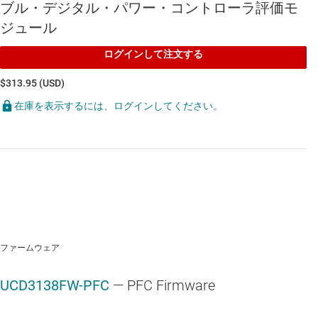
ブル・デジタル・パワー・コントローラ評価モ
ジュール
デュアル フェーズ インターリーブ PFC またはブリッ
ジレス PFC に簡単に再構成可能
ログインして注文する
UCC27517
—
5V UVLO搭載、13ns の伝搬遅延、SOT-23 パッケージ
$313.95 (USD)
封止、4A/4A、シングルチャネル ゲート ドライバ
在庫を表示するには、ログインしてください。
UCC27524
—
5V UVLO とイネーブルと 1ns の遅延整合機能搭載、
5A/5A デュアルチャネル ゲート ドライバ
ファームウェア
UCD3138FW-PFC
— PFC Firmware