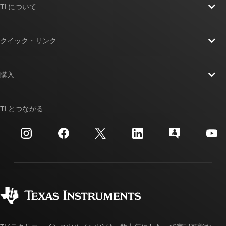
TI について
TI の概要
クイック・リンク
採用情報
お問い合わせ
ニュース
購入
TI E2E™ 設計サポート・フォーラム
ストーリー | チップ開発の舞台裏
TI API スイート
クロスリファレンス検索
TI とつながる
イベント
myTI 法人アカウント
カスタマー・サポート・センター
投資家向け情報
配送、お支払い、および税金
パッケージ
製造
ご注文に関する FAQ
品質と信頼性
コーポレート・シティズンシップ
販売特約店
myTI アカウントの FAQ