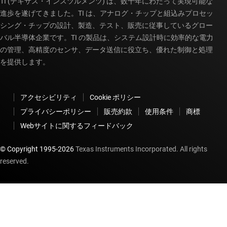
TI (テキサス・インスツルメンツ) は、数十年にわたって実現可能な
進歩を遂げてきました。TI は、アナログ・チップと組込みプロセッ
シング・チップの設計、製造、テスト、販売に従事しているグロー
バル半導体企業です。TI の製品は、システム設計時に効率的な電力
の管理、高精度のセンサ、データ送信に役立ち、優れた制御と処理
を提供します。
アクセシビリティ
Cookie ポリシー
プライバシーポリシー
販売約款
使用条件
商標
Webサイトに関するフィードバック
© Copyright 1995-
2026
Texas Instruments Incorporated. All rights
reserved.