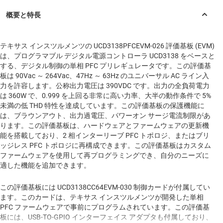
テキサス インスツルメンツの UCD3138PFCEVM-026 評価基板 (EVM)
は、プログラマブル デジタル電源コントローラ UCD3138 をベースと
する、デジタル制御の単相 PFC プリレギュレータです。この評価基
板は 90Vac ～ 264Vac、47Hz ～ 63Hz のユニバーサル AC ライン入
力を許容します。公称出力電圧は 390VDC です。出力の全負荷電力
は 360W で、0.999 を上回る非常に高い力率、大半の動作条件で 5%
未満の低 THD 特性を達成しています。この評価基板の保護機能に
は、ブラウンアウト、出力過電圧、パワーオン サージ電流制限があ
ります。この評価基板は、ハードウェアとファームウェアの更新機
能を搭載しており、2 相インターリーブ PFC トポロジ、またはブリ
ッジレス PFC トポロジに再構成できます。この評価基板はカスタム
ファームウェアを使用して再プログラミングでき、自分のニーズに
適した機能を追加できます。
この評価基板には UCD3138CC64EVM-030 制御カードが付属してい
ます。このカードは、テキサス インスツルメンツが開発した単相
PFC ファームウェアで事前にプログラムされています。この評価基
板には、USB-TO-GPIO インターフェイス アダプタも付属しており、