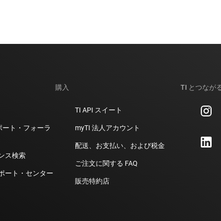
購入
TI とつなが
TI API スイート
計サポート・フォーラ
myTI 法人アカウント
配送、お支払い、および税金
ンス検索
ご注文に関する FAQ
ポート・センター
販売特約店