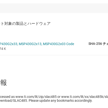
SHA-256
P430G2x33, MSP430G2x13, MSP430G2x03 Code
74 K
情報
cessed as www.ti.com/lit/zip/slac485 or www.ti.com/lit/xx/slac485k/sl
ownload/SLAC485. Please update any bookmarks accordingly.