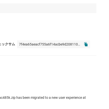
 チェックサム
ac485k.zip has been migrated to a new user experience at