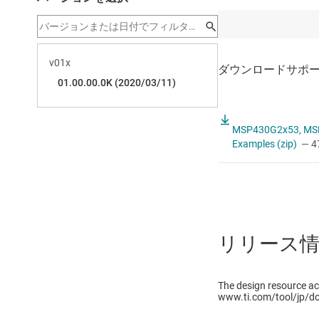
MSP430G2x53, MS
Examples (zip)
— 4
リリース
The design resource ac
www.ti.com/tool/jp/d