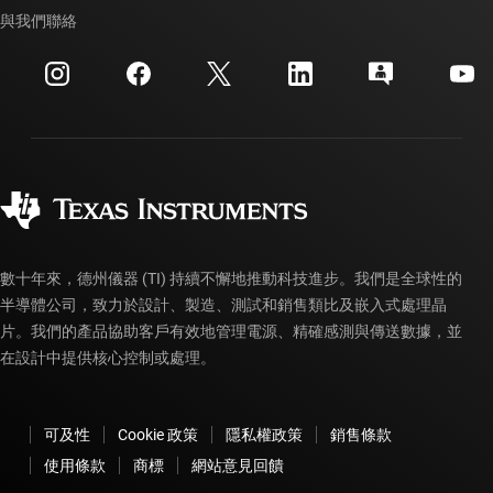
交互參考搜索
與我們聯絡
活動
myTI 公司帳戶
客戶支援中心
投資人關系
運送、付款與稅金
封裝
製造
訂購 FAQ
品質與可靠性
企業公民
授權經銷商
myTI 帳戶常見問題解答
數十年來，德州儀器 (TI) 持續不懈地推動科技進步。我們是全球性的
半導體公司，致力於設計、製造、測試和銷售類比及嵌入式處理晶
片。我們的產品協助客戶有效地管理電源、精確感測與傳送數據，並
在設計中提供核心控制或處理。
可及性
Cookie 政策
隱私權政策
銷售條款
使用條款
商標
網站意見回饋