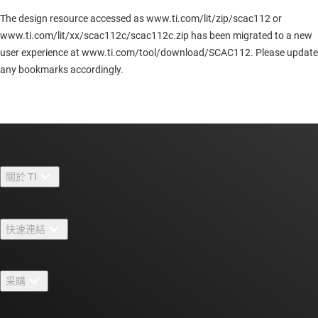
The design resource accessed as www.ti.com/lit/zip/scac112 or
www.ti.com/lit/xx/scac112c/scac112c.zip has been migrated to a new
user experience at www.ti.com/tool/download/SCAC112. Please update
any bookmarks accordingly.
關於 TI
關於 TI 概覽
快速連結
人才招募
聯絡我們
新聞室
采購
TI E2E™ 設計支援論壇
我們的故事 | 晶片幕後
TI API 套件