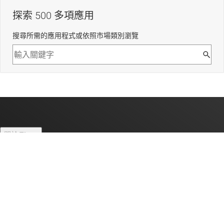
探索 500 多項應用
搜尋所需的應用程式或依照市場類別瀏覽
關於 TI
關於 TI 概覽
快速連結
人才招募
聯絡我們
新聞室
采購
TI E2E™ 設計支援論壇