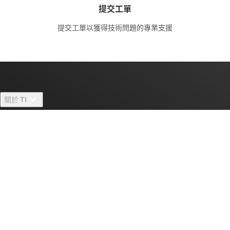
提交工單
提交工單以獲得技術問題的專業支援
關於 TI
關於 TI 概覽
快速連結
人才招募
聯絡我們
新聞室
采購
TI E2E™ 設計支援論壇
我們的故事 | 晶片幕後
TI API 套件
交互參考搜索
與我們聯絡
活動
myTI 公司帳戶