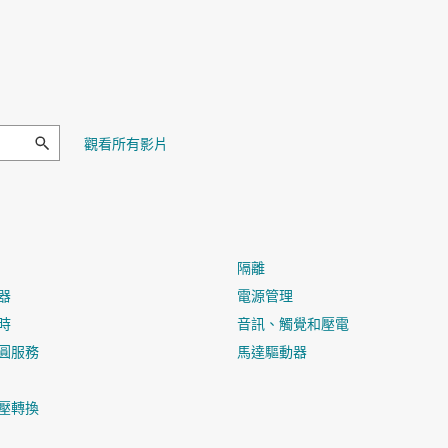
觀看所有影片
隔離
器
電源管理
時
音訊、觸覺和壓電
圓服務
馬達驅動器
壓轉換