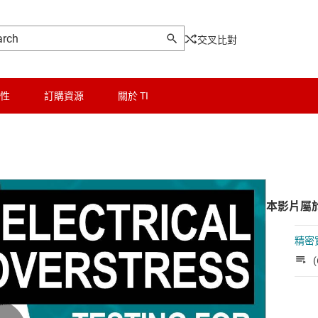
交叉比對
性
訂購資源
關於 TI
本影片屬
精密
(