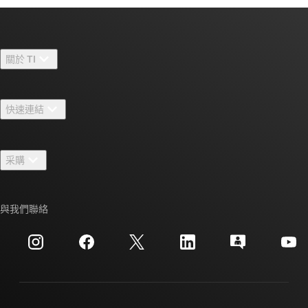
關於 TI
關於 TI 概覽
快速連結
人才招募
聯絡我們
新聞室
采購
TI E2E™ 設計支援論壇
我們的故事 | 晶片幕後
TI API 套件
交互參考搜索
與我們聯絡
活動
myTI 公司帳戶
客戶支援中心
投資人關系
運送、付款與稅金
封裝
製造
訂購 FAQ
品質與可靠性
企業公民