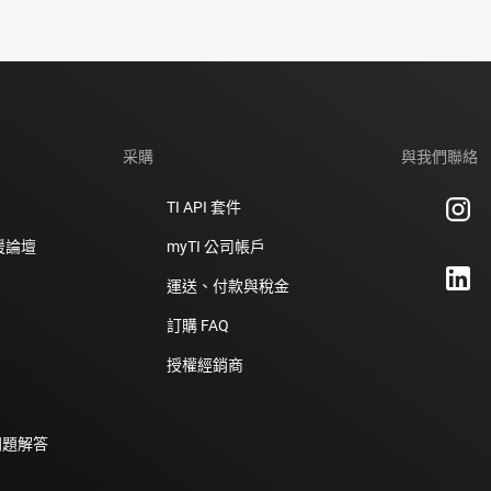
采購
與我們聯絡
TI API 套件
支援論壇
myTI 公司帳戶
運送、付款與稅金
訂購 FAQ
授權經銷商
問題解答