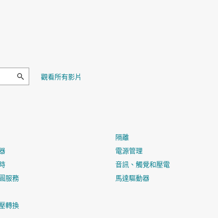
觀看所有影片
隔離
器
電源管理
時
音訊、觸覺和壓電
圓服務
馬達驅動器
壓轉換