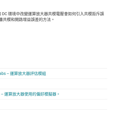
討在 AC 和 DC 環境中改變運算放大器共模電壓會如何引入共模拒斥誤
離共模和開路增益誤差的方法。
Labs – 運算放大器評估模組
 Labs – 運算放大器使用的偏好模擬器。