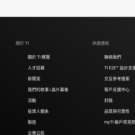
關於 TI
快速連結
關於 TI 概覽
聯絡我們
人才招募
TI E2E™ 設計
新聞室
交互參考搜索
我們的故事 | 晶片幕後
客戶支援中心
活動
封裝
投資人關系
品質與可靠性
製造
myTI 帳戶常見
企業公民