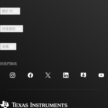
關於 TI
關於 TI 概覽
快速連結
人才招募
聯絡我們
新聞室
采購
TI E2E™ 設計支援論壇
我們的故事 | 晶片幕後
TI API 套件
交互參考搜索
與我們聯絡
活動
myTI 公司帳戶
客戶支援中心
投資人關系
運送、付款與稅金
封裝
製造
訂購 FAQ
品質與可靠性
企業公民
授權經銷商
myTI 帳戶常見問題解答