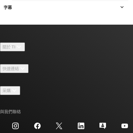
關於 TI
關於 TI 概覽
快速連結
人才招募
聯絡我們
新聞室
采購
TI E2E™ 設計支援論壇
我們的故事 | 晶片幕後
TI API 套件
交互參考搜索
與我們聯絡
活動
myTI 公司帳戶
客戶支援中心
投資人關系
運送、付款與稅金