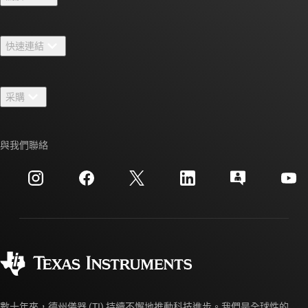
關於 TI 概覽
快速連結
人才招募
聯絡我們
新聞室
采購
TI E2E™ 設計支援論壇
我們的故事 | 晶片幕後
TI API 套件
交互參考搜索
與我們聯絡
活動
myTI 公司帳戶
客戶支援中心
投資人關系
運送、付款與稅金
封裝
製造
訂購 FAQ
品質與可靠性
企業公民
授權經銷商
myTI 帳戶常見問題解答
數十年來，德州儀器 (TI) 持續不懈地推動科技進步。我們是全球性的