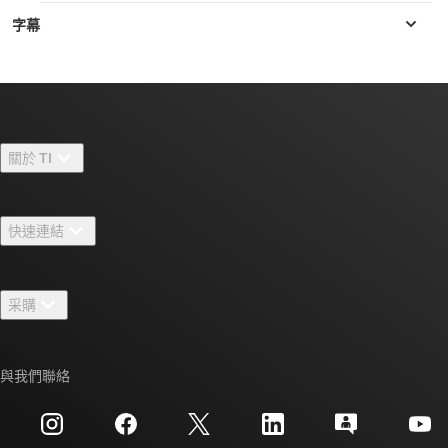
關於 TI
關於 TI 概覽
快速連結
人才招募
聯絡我們
新聞室
采購
TI E2E™ 設計支援論壇
我們的故事 | 晶片幕後
TI API 套件
交互參考搜索
與我們聯絡
活動
myTI 公司帳戶
客戶支援中心
投資人關系
運送、付款與稅金