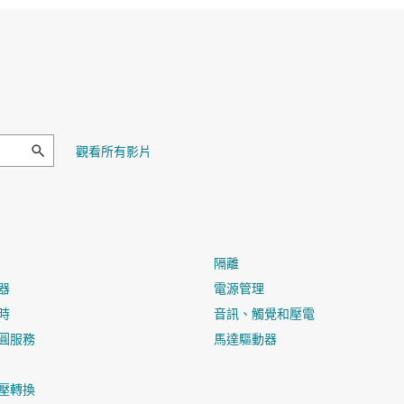
觀看所有影片
隔離
器
電源管理
時
音訊、觸覺和壓電
圓服務
馬達驅動器
壓轉換