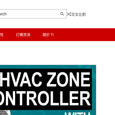
交叉比對
性
訂購資源
關於 TI